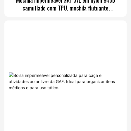
Mochila impermeável GAF 37L em nylon 840D
camuflado com TPU, mochila flutuante
submersível com zíper hermético IPX7.