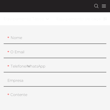
Equipamento Tático
Equipamento de caça
Nome
O Email
Telefone/whatsApp
Empresa
Contente