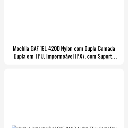
Mochila GAF 16L 420D Nylon com Dupla Camada
Dupla em TPU, Impermeável IPX7, com Suporte
para Vara de Pesca e Laterais Macias.