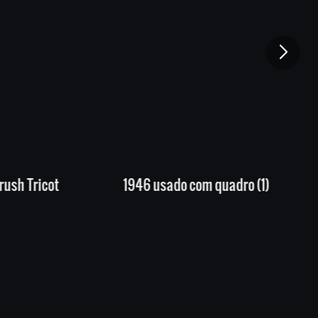
do com quadro (1)
Arnês binocular 901-30 ver