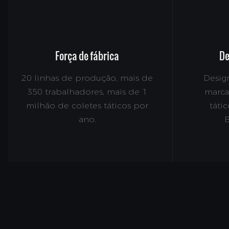
Força de fábrica
De
20 linhas de produção, mais de
Design
350 trabalhadores, mais de 1
marca
milhão de coletes táticos por
táti
ano.
B