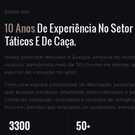
Sobre nós
10 Anos
De Experiência No Setor
Táticos E De Caça.
Nosso principal mercado é Europa, América do Norte,
Asiático, atendendo mais de 50 clientes de marcas; 
espírito de inovação no setor.
Com uma equipe profissional de fabricação persona
que buscam produtos altamente personalizados e pr
linhas de produção dedicadas e recursos de design 
foco em atender aos requisitos de qualidade, entreg
3300
50+