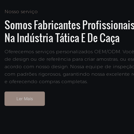
Nosso serviço
Somos Fabricantes Profissionai
Na Indústria Tática E De Caça
Oferecemos serviços personalizados OEM/ODM. Você
de design ou de referência para criar amostras, ou es
acordo com nosso design. Nossa equipe de inspeção 
com padrões rigorosos, garantindo nossa excelente
e oferecendo compras completas.
Ler Mais