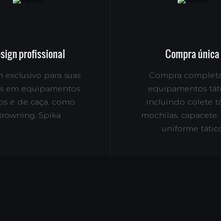
sign profissional
Compra única
 exclusivo para suas
Compra complet
s em equipamentos
equipamentos táti
cos e de caça, como
incluindo colete tá
rowning, Spika
mochilas, capacete, 
uniforme tátic