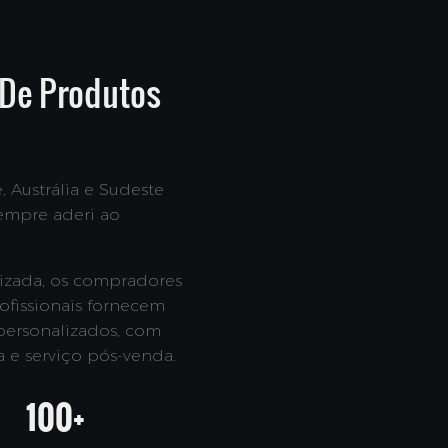
 De Produtos
 Austrália e Sudeste
sempre aderi ao
lizada, os compradores
ofissionais fornecem
personalizados, com
a e serviço pós-venda.
100+