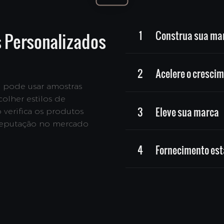
1
Construa sua ma
s Personalizados
2
Acelere o crescim
 pode usar amostras
colher estilos de
3
Eleve sua marca
verifica os produtos
 reputação no mercado
4
Fornecimento est