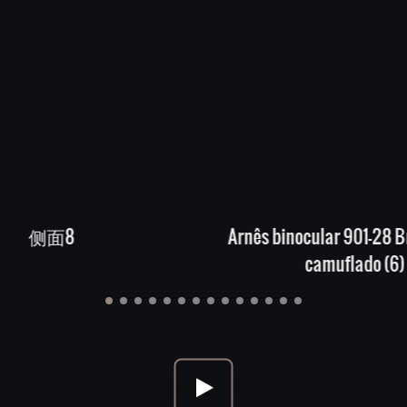
Arnês binocular 901-28 Brush Tricot
1946 usa
camuflado (6)