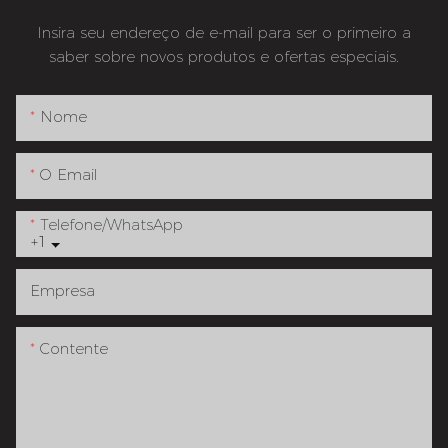
Insira seu endereço de e-mail para ser o primeiro a
saber sobre novos produtos e ofertas especiais.
Nome
O Email
Telefone/whatsApp
+1
Empresa
Contente