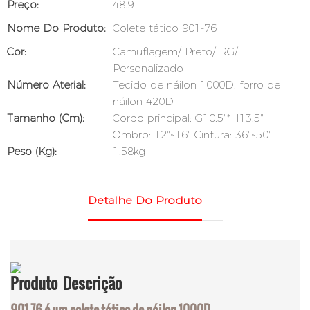
Preço:
48.9
Nome Do Produto:
Colete tático 901-76
Cor:
Camuflagem/ Preto/ RG/
Personalizado
Número Aterial:
Tecido de náilon 1000D, forro de
náilon 420D
Tamanho (cm):
Corpo principal: G10,5"*H13,5"
Ombro: 12"~16" Cintura: 36"~50"
Peso (kg):
1.58kg
Detalhe Do Produto
Produto
Descrição
901-76 é um colete tático de náilon 1000D