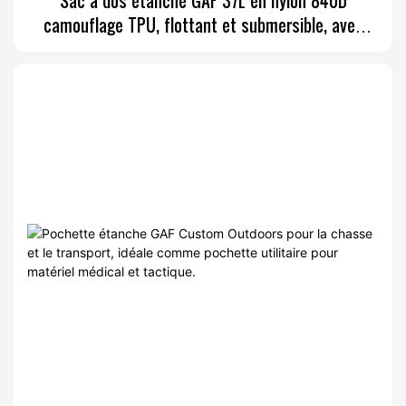
Sac à dos étanche GAF 37L en nylon 840D
camouflage TPU, flottant et submersible, avec
fermeture éclair étanche IPX7