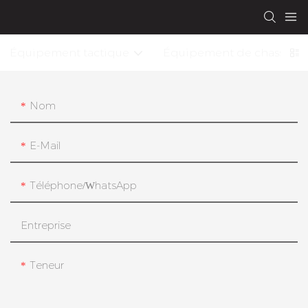
Équipement tactique
Équipement de chasse
Nom
E-Mail
Téléphone/WhatsApp
Entreprise
Teneur