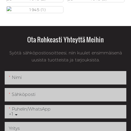
Ota Rohkeasti Yhteyttä Meihin
Syötä sähköpostiosoitteesi, niin kuulet ensimmäisenä
uusista tuotteista ja tarjouksista.
Nimi
Sähköposti
Puhelin/WhatsApp
+1
Yritys