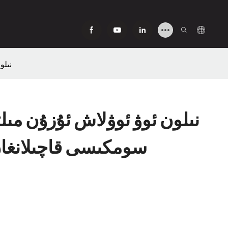
500D
سومكىسى قاچىلانغان