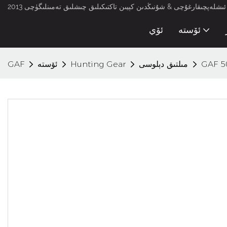
لەپچىقارغۇچى & شۇنىڭدىن كېيىن تاكتىكىلىق چىشلىق تەمىنلىگۈچى 2013
ئۆستە
ئۆي
مىلتىق دېلوسى
Hunting Gear
ئۆستە
GAF