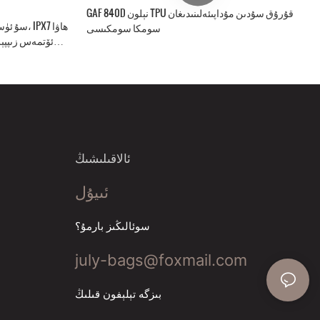
GAF 840D نېلون TPU قۇرۇق سۇدىن مۇداپىئەلىنىدىغان
سومكا سومكىسى
ئۆتمەس زىپپې
ئوۋلاش ۋە بېلىق تۇتۇش ئۈچۈن ئىشلىتىلىدۇ.
ئالاقىلىشىڭ
ئىيۇل
سوئالىڭىز بارمۇ؟
july-bags@foxmail.com
بىزگە تېلېفون قىلىڭ