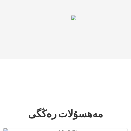
مەھسۇلات رەڭگى