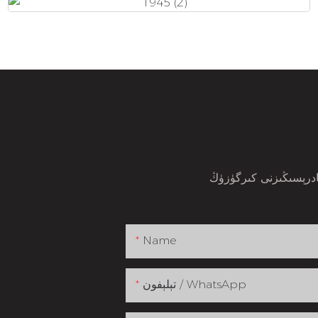
Name
تېلېفون / WhatsApp