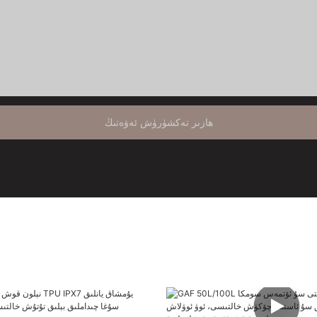
ھازىر تەكشۈرۈش ئەۋەتىڭ