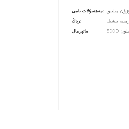
زۇن مىلتىق
مەھسۇلات نامى:
رمىيە يېشىل
رەڭ:
50 نىلون
ماتېرىيال: