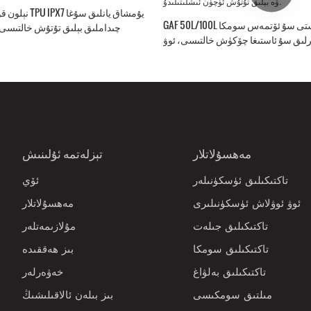
GAF 50L/100L سۇ ئۈستى سۇ ئۆتمەس سومكا، IPX7 ھاۋا
چىداملىق بېلىق تۇتۇش خالتىسى،
رلىق سۇ ئاستىغا چۆكۈش خالتىسى، ئوۋ
مەھسۇلاتلار
تېزلەتمە ئۇلىنىش
تاكتىكىلىق ئۈسكۈنىلەر
ئۆي
ئوۋ ئوۋلاش ئۈسكۈنىلىرى
مەھسۇلاتلار
تاكتىكىلىق جىلەت
مۇلازىمەتلەر
تاكتىكىلىق سومكا
بىز ھەققىدە
تاكتىكىلىق بەلۋاغ
خەۋەرلەر
مىلتىق سومكىسى
بىز بىلەن ئالاقىلىشىڭ