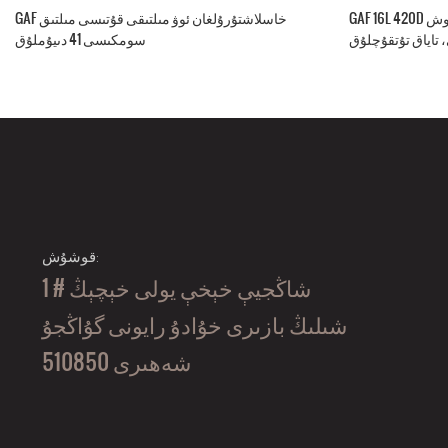
GAF 16L 420D نېلون قوش TPU IPX7 يۇمشاق يانلىق سۇغا
GAF خاسلاشتۇرۇلغان ئوۋ مىلتىقى قۇتىسى مىلتىق
 تاياق تۇتقۇچلۇق
سومكىسى 41 دىيۇملۇق
قوشۇش:
1 # شاڭجيې خېخې يولى خېچېڭ
شىلىڭ بازىرى خۇادۇ رايونى گۇاڭجۇ
شەھىرى 510850