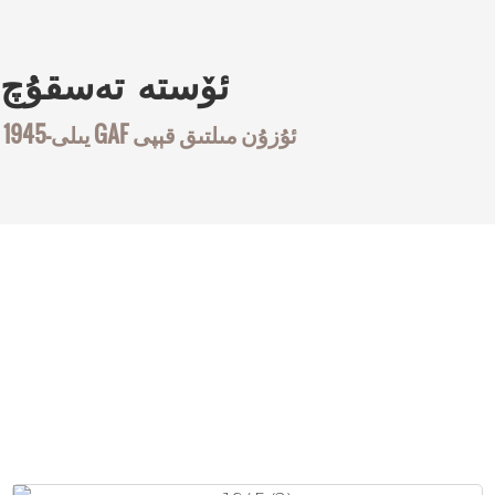
ئۆستە
تەسقۇچ
1945-يىلى GAF ئۇزۇن مىلتىق قېپى