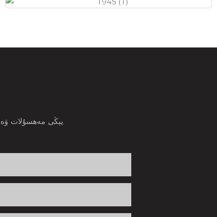
يېڭى مەھسۇلات ۋە ئالاھىدە مەھسۇلاتلارنى تۇنجى بولۇپ ئاڭلايدىغان ئېلېكترونلۇق خەت ئادرېسىڭىزنى كىرگۈزۈڭ.