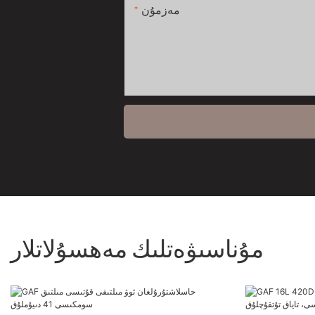
مەزمۇن
مۇناسىۋەتلىك مەھسۇلاتلار