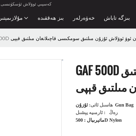
كەسپىي ئوۋلاش ئۈسكۈنىسى ئىش
بىزگە تاباش
خەۋەرلەر
بىز ھەققىدە
مۇلازىمېتىر
GAF  نىلون ئوۋ ئوۋلاش ئۇزۇن مىلتىق سومكىسى قاچىلانغان مىلتىق قېپى
GAF 500D نىلون ئوۋ ئوۋلاش ئۇزۇن مىلتىق
 مىلتىق قېپى
Gun Bag
ئۇزۇن
ھاسىل ئاتى:
رەڭ
: ئارمىيە يېشىل
: 500D Nylon
ماتېرىيال