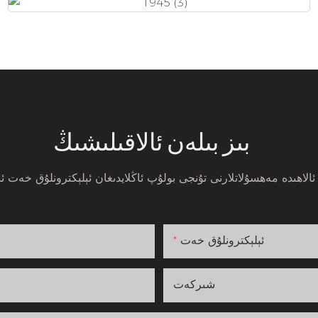
بىز بىلەن ئالاقىلىشىڭ
ئېلېكترونلۇق خەت
شىركەت