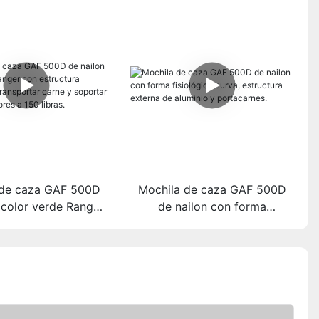
 de caza GAF 500D
Mochila de caza GAF 500D
 color verde Ranger
de nailon con forma
uctura externa para
fisiológica curva, estructura
ar carne y soportar
externa de aluminio y
 superiores a 150
portacarnes.
libras.