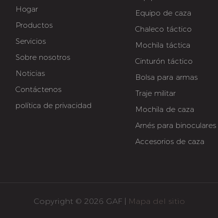
Hogar
Equipo de caza
Productos
Chaleco táctico
Servicios
Mochila táctica
Sobre nosotros
Cinturón táctico
Noticias
Bolsa para armas
Contáctenos
Traje militar
política de privacidad
Mochila de caza
Arnés para binoculares
Accesorios de caza
Copyright © 2026 GAF |
Mapa del sitio