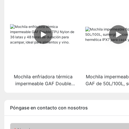
Mochila enfriadora térmica
Mochila impermeabl
impermeable GAF Double
GAF de 50L/100L, s
TPU Nylon de 36 latas y 48
con cremallera herm
horas de duración para
para caza y p
acampar, ideal para alimentos
Póngase en contacto con nosotros
y vino.