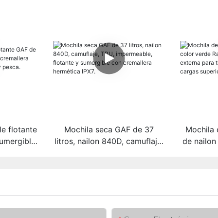
e flotante
Mochila seca GAF de 37
Mochila
umergible,
litros, nailon 840D, camuflaje,
de nailon
ética IPX7
TPU, impermeable, flotante y
con estr
esca.
sumergible con cremallera
transport
hermética IPX7.
cargas