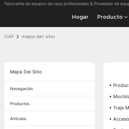
Fabricante de equipos de caza profesionales & Proveedor de equi
Hogar
Producto
GAF
mapa del sitio
Mapa Del Sitio
• Produc
Navegación
• Mochil
Productos
• Traje Mi
Artículos
• Acceso