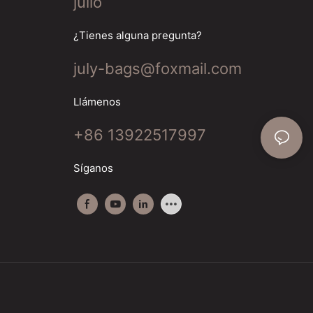
julio
¿Tienes alguna pregunta?
july-bags@foxmail.com
Llámenos
+86 13922517997
Síganos