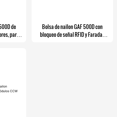
 500D de
Bolsa de nailon GAF 500D con
ores, para
bloqueo de señal RFID y Faraday
ulta, EDC
para teléfonos. Bolsillo interior y
funda extraíble.