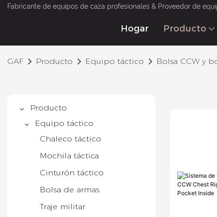
Fabricante de equipos de caza profesionales & Proveedor de equi
Hogar
Producto
GAF
Producto
Equipo táctico
Bolsa CCW y bo
Producto
Equipo táctico
Chaleco táctico
Mochila táctica
Cinturón táctico
Bolsa de armas
Traje militar