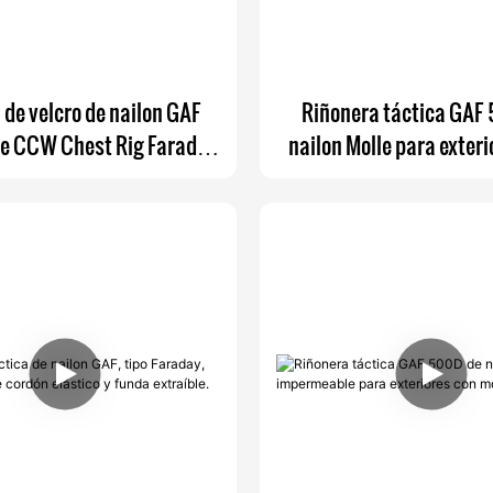
de velcro de nailon GAF
Riñonera táctica GAF
e CCW Chest Rig Faraday
nailon Molle para exteri
a Faraday Phone Pocket
llevar en la cintura, oc
Inside