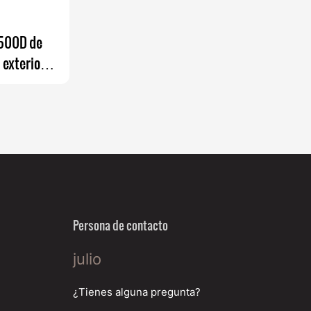
 500D de
 exteriores
CW
Persona de contacto
julio
¿Tienes alguna pregunta?