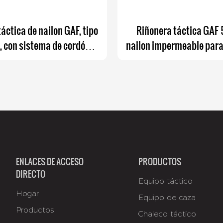
áctica de nailon GAF, tipo
Riñonera táctica GAF
, con sistema de cordón
nailon impermeable para
ico y funda extraíble.
con módulos C
ENLACES DE ACCESO
PRODUCTOS
DIRECTO
Equipo táctico
Hogar
Equipo de caza
Productos
Chaleco táctico