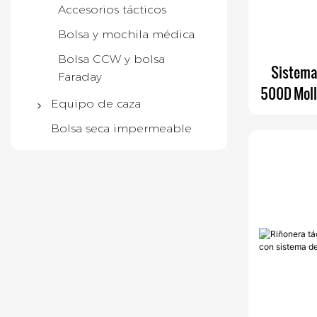
Accesorios tácticos
Bolsa y mochila médica
Bolsa CCW y bolsa
Sistema 
Faraday
500D Moll
Equipo de caza
Bag par
Mochila De Caza
Bolsa seca impermeable
Arnés binocular
Polainas
Chaleco de caza
Estuche para rifle
Accesorios de caza