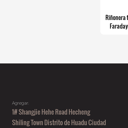
Riñonera t
Faraday
elást
Agregar:
1# Shangjie Hehe Road Hecheng
Shiling Town Distrito de Huadu Ciudad