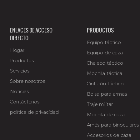
ENLACES DE ACCESO
PRODUCTOS
DIRECTO
Equipo táctico
Hogar
Equipo de caza
Productos
Chaleco táctico
Servicios
Mochila táctica
Sobre nosotros
Cinturón táctico
Noticias
Bolsa para armas
Contáctenos
Traje militar
política de privacidad
Mochila de caza
Arnés para binoculares
Accesorios de caza