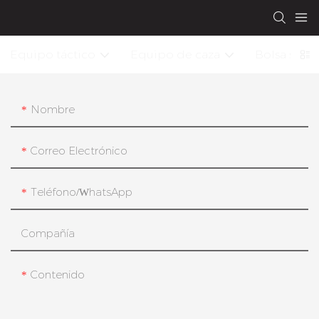
Equipo táctico
Equipo de caza
Bolsa seca
Nombre
Correo Electrónico
Teléfono/WhatsApp
Compañía
Contenido