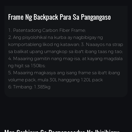
Frame Ng Backpack Para Sa Pangangaso
1. Patentadong Carbon Fiber Frame;
2. Ang pisyolohikal na kurba ay nagbibigay ng
komportableng likod ng katawan; 3. Naaayos na strap
sa balikat upang umangkop sa iba't ibang taas ng tao;
4. Maaaring gamitin nang mag-isa, at kayang magdala
ng higit sa 150lbs;
5. Maaaring magkasya ang isang frame sa iba't ibang
volume pack, mula 30L hanggang 120L pack
6: Timbang: 1.385kg