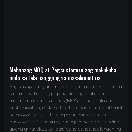
Mababang MOQ at Pag-customize ang makukuha,
mula sa tela hanggang sa masalimuot na
istruktura ng gear
Ang kakayahang umangkop ang nagtutulak sa aming
tagumpay. Tinatanggap namin ang mababang
minimum order quantities (MOQ) at nag-aalok ng
customization, mula sa tela hanggang sa masalimuot
na opsyon sa istruktura ng gear—mula sa mga
pagkakaiba-iba ng kulay hanggang sa logo branding—
upang umangkop sa iba't ibang pangangailangan ng