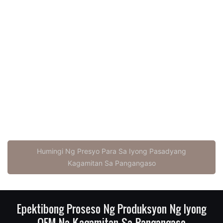
sample
Mababang MOQ: I-customize ang iyong brand simula sa
300 piraso lamang, maihahatid sa loob ng <45 araw
One-Stop Solution: Mga frame na gawa sa carbon fiber,
backpack para sa pangangaso na may frame, mga
backpack para sa upuan, mga binocular harness, mga
turkey vest, mga baril, mga pouch para sa rangefinder
Palakihin ang Iyong Brand gamit ang Mataas na Kalidad
na Custom na Manufacturer ng Kagamitan sa
Pangangaso
Humingi Ng Presyo Para Sa Iyong Pasadyang
Kagamitan Sa Pangangaso
Epektibong Proseso Ng Produksyon Ng Iyong
OEM Na Kagamitan Sa Pangangaso