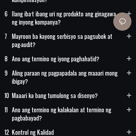
6
Ilang iba't ibang uri ng produkto ang ginagawa
ng inyong kompanya?
7
Mayroon ba kayong serbisyo sa pagsubok at
pag-audit?
8
Ano ang termino ng iyong paghahatid?
9
Aling paraan ng pagpapadala ang maaari mong
ibigay?
10
Maaari ka bang tumulong sa disenyo?
11
Ano ang termino ng kalakalan at termino ng
pagbabayad?
12
Kontrol ng Kalidad