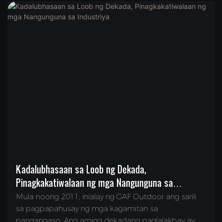
Kadalubhasaan sa Loob ng Dekada,
Pinagkakatiwalaan ng mga Nangunguna sa
Industriya
Mula noong 2011, inialay ng GAF Outdoor ang sarili
sa pagpapahusay ng mga kagamitan sa
pangangaso. Ang aming dekadang paglalakbay ay