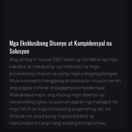
Mga Eksklusibong Disenyo at Kumpidensyal na
Solusyon
Ang aming in-house R&D team ay lumilikha ng mga
kakaiba at nakabatay sa merkado na mga
produktong iniayon sa iyong mga pangangailangan.
Mula konsepto hanggang produksyon, inuuna namin
ang pagka-orihinal at pagiging kompidensiyal.
Makakaasa kayo, ang inyong mga disenyo ay
nananatiling ligtas sa pamamagitan ng mahigpit na
mga NDA at mga prosesong pagmamay-ari, na
tinitiyak na ang inyong mga produkto ay
namumukod-tangi nang walang kompromiso.