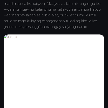
mahihirap na kondisyon. Maayos at tahimik ang mga ito
—walang ingay ng kalansing na tatakutin ang mga hayop
—at matibay laban sa tubig-alat, putik, at dumi. Pumili
mula sa mga kulay ng mangangaso tulad ng itim, olive
green, o kayumanggi na babagay sa iyong camo.