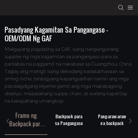
Pasadyang Kagamitan Sa Pangangaso –
OEM/ODM Ng GAF
Maligayang pagdating sa GAF, isang nangungunang
supplier ng mga kagamitan sa pangangaso para sa
panlabas na paggamit na nakabase sa Guangzhou, China.
Taglay ang mahigit isang dekadang kadalubhasaan sa
aming niche, binibigyang-kapangyarihan namin ang mga
pandaigdigang kliyente gamit ang mga makabagong
disenyo, maaasahang supply chain, at walang kapantay
na kakayahang umangkop.
Frame ng
Backpack para
Pang-araw-araw
Backpack para
sa Pangangaso
na backpack
sa Pangangaso