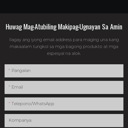
Huwag Mag-Atubiling Makipag-Ugnayan Sa Amin
Ilagay ang iyong email address para maging una kang
makaalam tungkol sa mga bagong produkto at mga
espesyal na alok.
Pangalan
Email
Telepono/whatsApp
Kompanya