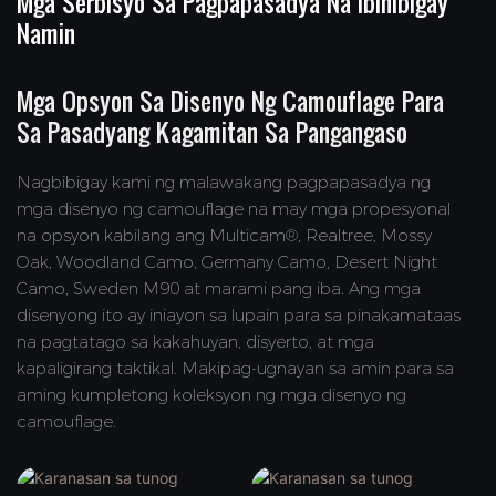
Mga Serbisyo Sa Pagpapasadya Na Ibinibigay
Namin
Mga Opsyon Sa Disenyo Ng Camouflage Para
Sa Pasadyang Kagamitan Sa Pangangaso
Nagbibigay kami ng malawakang pagpapasadya ng
mga disenyo ng camouflage na may mga propesyonal
na opsyon kabilang ang Multicam®, Realtree, Mossy
Oak, Woodland Camo, Germany Camo, Desert Night
Camo, Sweden M90 at marami pang iba. Ang mga
disenyong ito ay iniayon sa lupain para sa pinakamataas
na pagtatago sa kakahuyan, disyerto, at mga
kapaligirang taktikal. Makipag-ugnayan sa amin para sa
aming kumpletong koleksyon ng mga disenyo ng
camouflage.