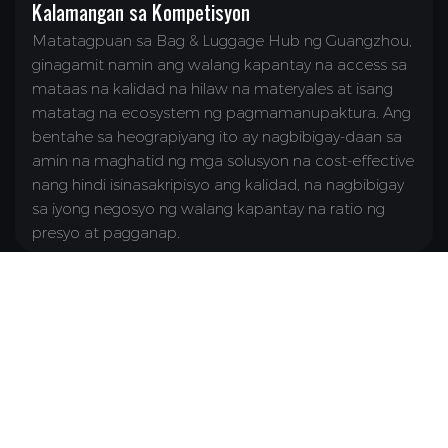
Kalamangan sa Kompetisyon
Matatagpuan sa Bag & Luggage Hub ng Guangzhou,
ginagamit namin ang walang kapantay na access sa
mataas na kalidad na hilaw na materyales at isang
matatag na ecosystem ng pagmamanupaktura. Ang
bentahe sa heograpiyang ito ay nagbibigay-daan sa
amin na maghatid ng mga solusyon na cost-effective
nang hindi isinasakripisyo ang kalidad, na nagbibigay
sa iyong negosyo ng walang kapantay na ratio ng
presyo at pagganap.
Serbisyo At Suporta
Mga Eksklusibong Disenyo: Mga pasadyang istilo para sa
iyong tatak nang may kumpletong pagiging kumpidensyal
Propesyonal na Koponan: Mahigit 20 ekspertong taga-
disenyo sa aming departamento ng disenyo
Mabilis na mga Sample: 7-araw na oras ng paggawa ng