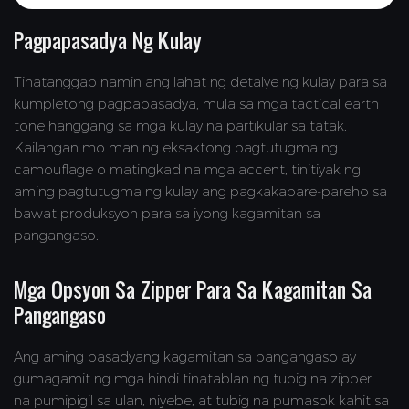
Pagpapasadya Ng Kulay
Tinatanggap namin ang lahat ng detalye ng kulay para sa
kumpletong pagpapasadya, mula sa mga tactical earth
tone hanggang sa mga kulay na partikular sa tatak.
Kailangan mo man ng eksaktong pagtutugma ng
camouflage o matingkad na mga accent, tinitiyak ng
aming pagtutugma ng kulay ang pagkakapare-pareho sa
bawat produksyon para sa iyong kagamitan sa
pangangaso.
Mga Opsyon Sa Zipper Para Sa Kagamitan Sa
Pangangaso
Ang aming pasadyang kagamitan sa pangangaso ay
gumagamit ng mga hindi tinatablan ng tubig na zipper
na pumipigil sa ulan, niyebe, at tubig na pumasok kahit sa