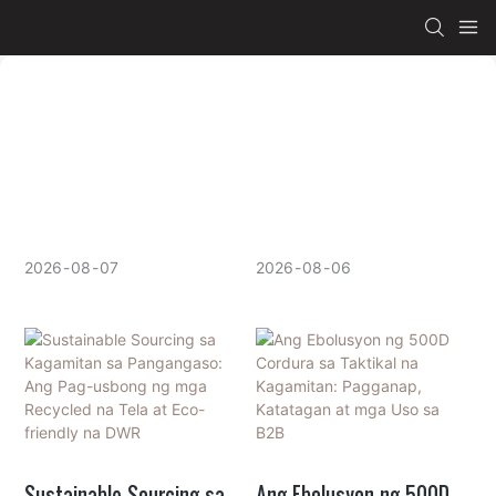
2026
08
07
2026
08
06
Sustainable Sourcing sa
Ang Ebolusyon ng 500D