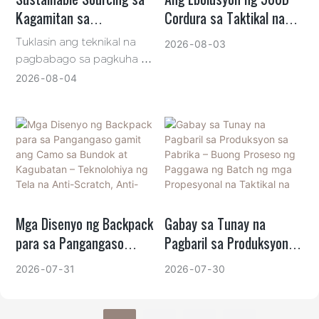
Kagamitan sa
Cordura sa Taktikal na
Pangangaso: Ang Pag-
Kagamitan: Pagganap,
Tuklasin ang teknikal na
2026
08
03
usbong ng mga Recycled
Katatagan at mga Uso sa
pagbabago sa pagkuha ng
na Tela at Eco-friendly na
B2B
mga kagamitan sa
2026
08
04
pangangaso mula sa B2B.
DWR
Mula sa GRS-certified
recycled nylon hanggang
sa rebolusyon ng PFAS-
free DWR, alamin kung
paano binabalanse ng
mga tagagawa tulad ng
GAF Outdoor ang
Mga Disenyo ng Backpack
Gabay sa Tunay na
matinding pagganap at
para sa Pangangaso
Pagbaril sa Produksyon
ang pandaigdigang
gamit ang Camo sa
sa Pabrika – Buong
pagsunod sa kapaligiran.
2026
07
31
2026
07
30
Bundok at Kagubatan –
Proseso ng Paggawa ng
Teknolohiya ng Tela na
Batch ng mga