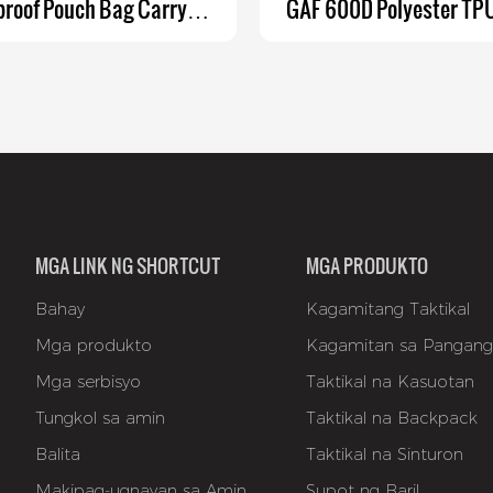
roof Pouch Bag Carry
GAF 600D Polyester TPU
of Utility Pouch para sa
Waterproof Gun Handgu
ganizer at Tactical Pouch
sa 2 Handgun at 6 na
MGA LINK NG SHORTCUT
MGA PRODUKTO
Bahay
Kagamitang Taktikal
Mga produkto
Kagamitan sa Pangan
Mga serbisyo
Taktikal na Kasuotan
Tungkol sa amin
Taktikal na Backpack
Balita
Taktikal na Sinturon
Makipag-ugnayan sa Amin
Supot ng Baril