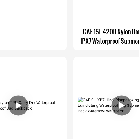
GAF 15L 420D Nylon Do
IPX7 Waterproof Submer
Pouch Fly Fishing Tackl
na may Dalawang Rod