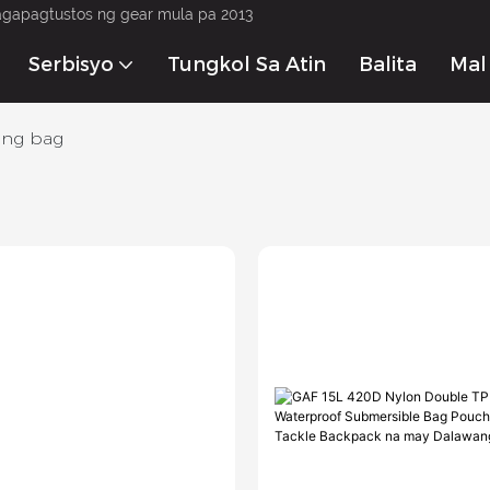
agapagtustos ng gear mula pa 2013
Serbisyo
Tungkol Sa Atin
Balita
Mak
ong bag