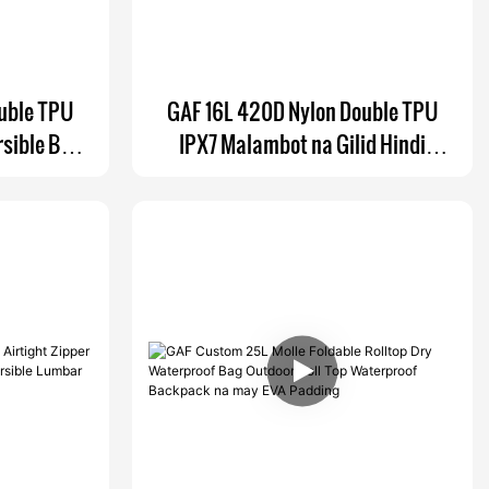
uble TPU
GAF 16L 420D Nylon Double TPU
sible Bag
IPX7 Malambot na Gilid Hindi
e Backpack
Tinatablan ng Tubig na
 Holders
Submersible Fly Fishing Bag
Backpack na may Rod Holder