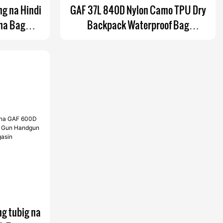
g na Hindi
GAF 37L 840D Nylon Camo TPU Dry
 na Bag
Backpack Waterproof Bag
Waterproof
Backpack Lumulutang Submersible
 Airtight
Backpack na may IPX7 Airtight
ngaso at
Zipper
ng tubig na