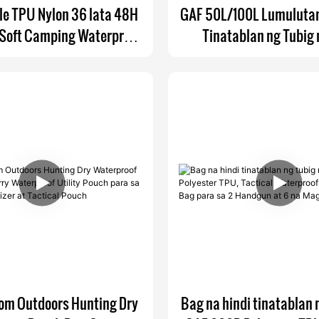
e TPU Nylon 36 lata 48H
GAF 50L/100L Lumulutan
 Soft Camping Waterproof
Tinatablan ng Tubig
 Food Cooler Backpack
Backpack Submersible 
oler para sa Leakproof
Duffel Bag na may IPX7
Zipper para sa Panga
Pangingisda
om Outdoors Hunting Dry
Bag na hindi tinatablan 