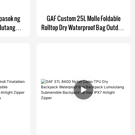
apasok ng
GAF Custom 25L Molle Foldable
ulutang
Rolltop Dry Waterproof Bag Outdoor
ersible
Roll Top Waterproof Backpack na
 Waistpack
may EVA Padding