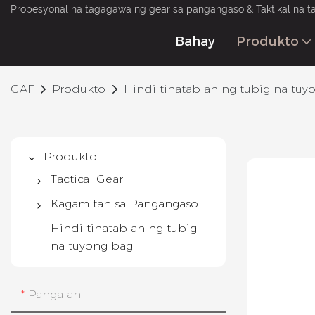
Propesyonal na tagagawa ng gear sa pangangaso & Taktikal na t
Bahay
Produkto
GAF
Produkto
Hindi tinatablan ng tubig na tuy
Produkto
Tactical Gear
Tactical Vest
Kagamitan sa Pangangaso
Taktikal na Backpack
Backpack sa
Hindi tinatablan ng tubig
Pangangaso
na tuyong bag
Taktikal na Belt
Binocular Harness
Bag ng baril
Mga gaiters
Pangalan
Suit ng Militar