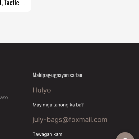
, Tactical
n Bag para
 Magasin
Makipag-ugnayan sa tao
Hulyo
gaso
May mga tanong ka ba?
july-bags@foxmail.com
Tawagan kami