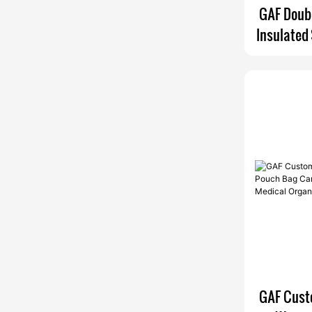
GAF Doubl
Insulated
Thermal
Wine Co
GAF Cust