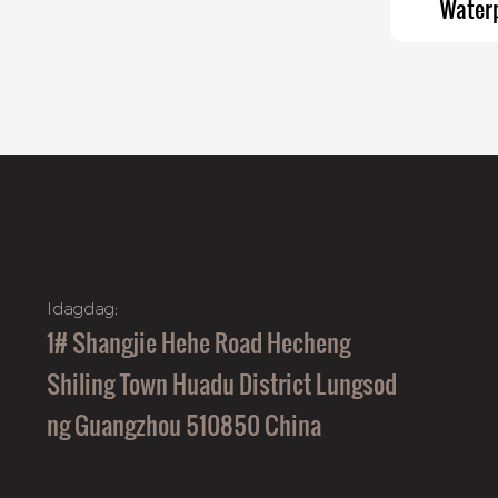
Waterp
Waterpro
Medical Or
Idagdag:
1# Shangjie Hehe Road Hecheng
Shiling Town Huadu District Lungsod
ng Guangzhou 510850 China