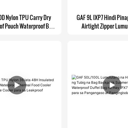
D Nylon TPU Carry Dry
GAF 9L IXP7 Hindi Pin
of Pouch Waterproof Bag
Airtight Zipper Lum
Backpack
Waterproof Bag Subm
Lumbar Pack Waterfowl