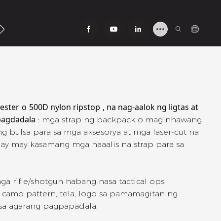
ipag-Ugnay Sa Aming
ester
o
500D nylon ripstop
, na nag-aalok ng ligtas at
pagdadala
: mga strap ng backpack o maginhawang
 bulsa para sa mga aksesorya at mga laser-cut na
ay may kasamang mga naaalis na strap para sa
a rifle/shotgun habang nasa tactical ops,
 camo pattern, tela, logo sa pamamagitan ng
a agarang pagpapadala.