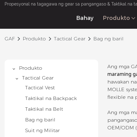
Propesyonal na tagagawa ng gear sa pangangaso & Taktikal na t
Bahay
Produkto
GAF
Produkto
Tactical Gear
Bag ng baril
Ang mga G
Produkto
maraming ga
Tactical Gear
hawakan na 
Tactical Vest
MOLLE syste
flexible na
Taktikal na Backpack
Taktikal na Belt
Ang mga m
Bag ng baril
pangangaso,
OEM/ODM (m
Suit ng Militar