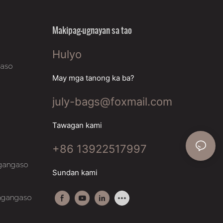
Makipag-ugnayan sa tao
Hulyo
gaso
May mga tanong ka ba?
july-bags@foxmail.com
Tawagan kami
+86 13922517997
gangaso
Sundan kami
ngangaso