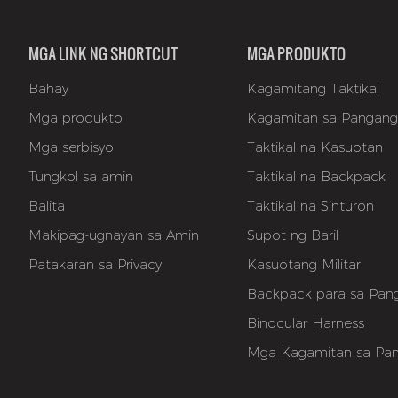
MGA LINK NG SHORTCUT
MGA PRODUKTO
Bahay
Kagamitang Taktikal
Mga produkto
Kagamitan sa Pangan
Mga serbisyo
Taktikal na Kasuotan
Tungkol sa amin
Taktikal na Backpack
Balita
Taktikal na Sinturon
Makipag-ugnayan sa Amin
Supot ng Baril
Patakaran sa Privacy
Kasuotang Militar
Backpack para sa Pan
Binocular Harness
Mga Kagamitan sa Pa