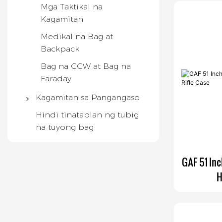
Mga Taktikal na
Kagamitan
Medikal na Bag at
Backpack
Bag na CCW at Bag na
Faraday
Kagamitan sa Pangangaso
Backpack sa
Hindi tinatablan ng tubig
Pangangaso
na tuyong bag
Binocular Harness
GAF 51 Inc
Mga gaiters
H
Pangangaso Vest
Kaso ng Rifle
Mga Accessory sa