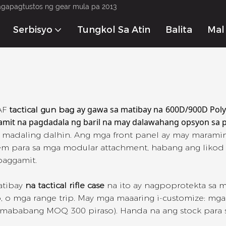
agapagtustos ng gear mula pa 2013
Serbisyo
Tungkol Sa Atin
Balita
Mak
ay gawa sa matibay na
600D/900D Poly
AF
tactical gun bag
mit na pagdadala ng baril na may dalawahang opsyon sa 
madaling dalhin. Ang mga front panel ay may maraming
m para sa mga modular attachment, habang ang likod 
 paggamit.
atibay
na tactical rifle case
na ito ay nagpoprotekta sa mg
 o mga range trip. May mga maaaring i-customize: mga
ababang MOQ 300 piraso). Handa na ang stock para s