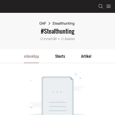
GAF
Stealthunting
#Stealthunting
0 innehåll
0 åsikter
videoklipp
Shorts
Artikel