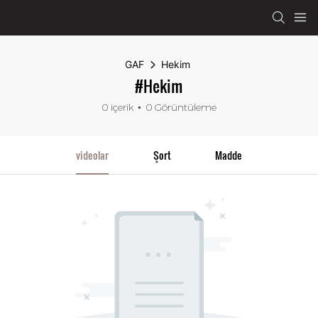
GAF
Hekim
#Hekim
0 içerik
0 Görüntüleme
videolar
Şort
Madde