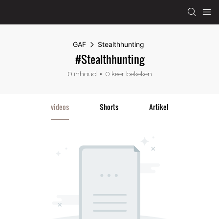
GAF
Stealthhunting
#Stealthhunting
0 inhoud
0 keer bekeken
videos
Shorts
Artikel