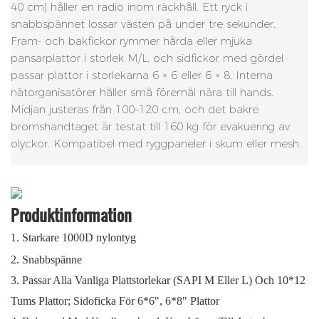
40 cm) håller en radio inom räckhåll. Ett ryck i
snabbspännet lossar västen på under tre sekunder.
Fram- och bakfickor rymmer hårda eller mjuka
pansarplattor i storlek M/L, och sidfickor med gördel
passar plattor i storlekarna 6 × 6 eller 6 × 8. Interna
nätorganisatörer håller små föremål nära till hands.
Midjan justeras från 100–120 cm, och det bakre
bromshandtaget är testat till 160 kg för evakuering av
olyckor. Kompatibel med ryggpaneler i skum eller mesh.
Produktinformation
1.
Starkare 1000D nylontyg
2.
Snabbspänne
3. Passar Alla Vanliga Plattstorlekar (SAPI M Eller L) Och 10*12
Tums Plattor; Sidoficka För 6*6", 6*8" Plattor