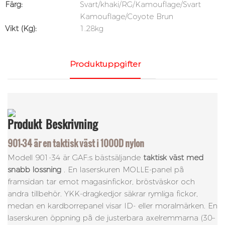
Färg:
Svart/khaki/RG/Kamouflage/Svart
Kamouflage/Coyote Brun
Vikt (kg):
1.28kg
Produktuppgifter
Produkt
Beskrivning
901-34 är en taktisk väst i 1000D nylon
Modell 901-34 är GAF:s bästsäljande
taktisk väst med
snabb lossning
. En laserskuren MOLLE-panel på
framsidan tar emot magasinfickor, bröstväskor och
andra tillbehör. YKK-dragkedjor säkrar rymliga fickor,
medan en kardborrepanel visar ID- eller moralmärken. En
laserskuren öppning på de justerbara axelremmarna (30–