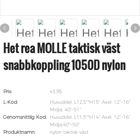
Het rea MOLLE taktisk väst
snabbkoppling 1050D nylon
Pris:
43.9$
L-Kod:
Huvuddel: L12,5"*H15" Axel: 12"~16"
Midja: 40"~51"
Genomsnittlig Kod:
Huvuddel: L11,5"*H14" Axel: 12"~16"
Midja:40"~50"
Produktnamn:
nylon taktisk väst