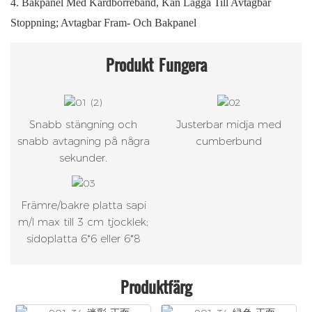
4. Bakpanel Med Kardborreband, Kan Lägga Till Avtagbar
Stoppning; Avtagbar Fram- Och Bakpanel
Produkt
Fungera
Snabb stängning och
Justerbar midja med
snabb avtagning på några
cumberbund
sekunder.
Främre/bakre platta sapi
m/l max till 3 cm tjocklek;
sidoplatta 6*6 eller 6*8
Produktfärg