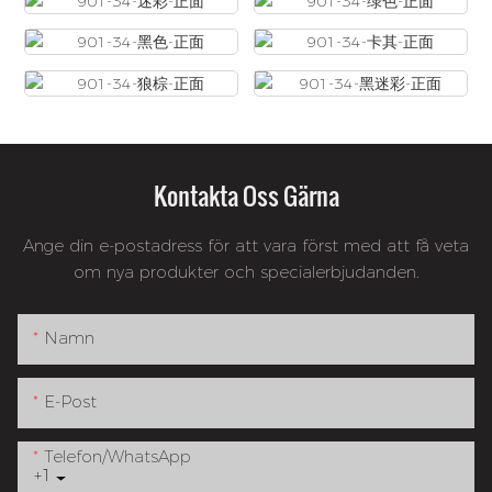
Kontakta Oss Gärna
Ange din e-postadress för att vara först med att få veta
om nya produkter och specialerbjudanden.
Namn
E-Post
Telefon/whatsApp
+1