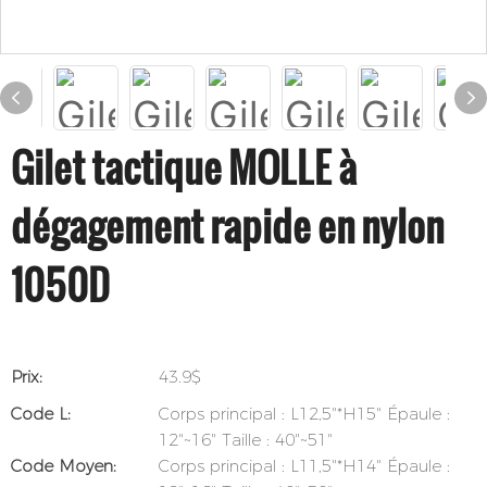
Gilet tactique MOLLE à
dégagement rapide en nylon
1050D
Prix:
43.9$
Code L:
Corps principal : L12,5"*H15" Épaule :
12"~16" Taille : 40"~51"
Code Moyen:
Corps principal : L11,5"*H14" Épaule :