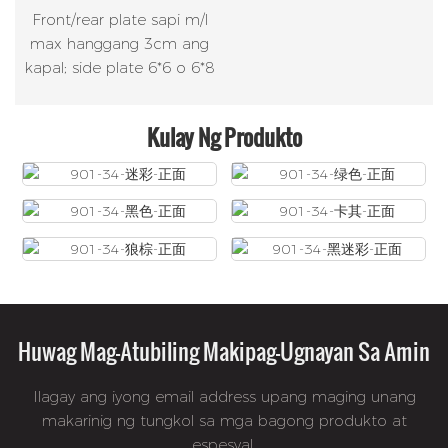
Front/rear plate sapi m/l
max hanggang 3cm ang
kapal; side plate 6*6 o 6*8
Kulay Ng Produkto
Huwag Mag-Atubiling Makipag-Ugnayan Sa Amin
Ilagay ang iyong email address upang maging unang
makarinig ng tungkol sa mga bagong produkto at
espesyal.