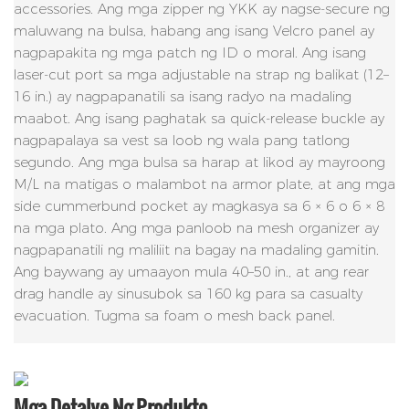
accessories. Ang mga zipper ng YKK ay nagse-secure ng
maluwang na bulsa, habang ang isang Velcro panel ay
nagpapakita ng mga patch ng ID o moral. Ang isang
laser-cut port sa mga adjustable na strap ng balikat (12–
16 in.) ay nagpapanatili sa isang radyo na madaling
maabot. Ang isang paghatak sa quick-release buckle ay
nagpapalaya sa vest sa loob ng wala pang tatlong
segundo. Ang mga bulsa sa harap at likod ay mayroong
M/L na matigas o malambot na armor plate, at ang mga
side cummerbund pocket ay magkasya sa 6 × 6 o 6 × 8
na mga plato. Ang mga panloob na mesh organizer ay
nagpapanatili ng maliliit na bagay na madaling gamitin.
Ang baywang ay umaayon mula 40–50 in., at ang rear
drag handle ay sinusubok sa 160 kg para sa casualty
evacuation. Tugma sa foam o mesh back panel.
Mga Detalye Ng Produkto