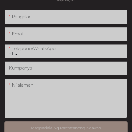
Pangalan
Email
Telepono/whatsApp
+1
Kumpanya
Nilalaman
Magpadala Ng Pagtatanong Ngayon