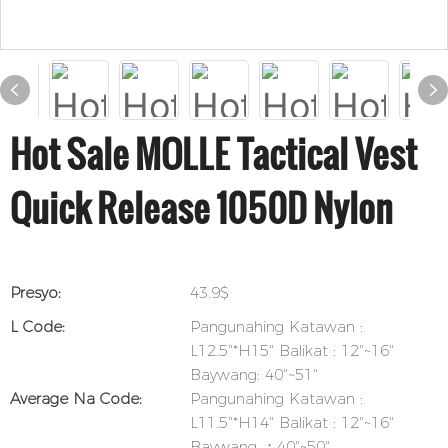
Hot Sale MOLLE Tactical Vest
Quick Release 1050D Nylon
Presyo:
43.9$
L Code:
Pangunahing Katawan :
L12.5"*H15" Balikat : 12"~16"
Baywang: 40"~51"
Average Na Code:
Pangunahing Katawan :
L11.5"*H14" Balikat : 12"~16"
Baywang ：40"~50"