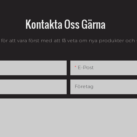
Kontakta Oss Gärna
för att vara först med att få veta om nya produkter oc
E-Post
Företag