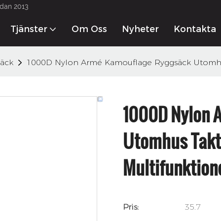
edan 2013
Tjänster
Om Oss
Nyheter
Kontakta 
säck
1000D Nylon Armé Kamouflage Ryggsäck Utomhus 
1000D Nylon 
Utomhus Takti
Multifunktione
Pris:
35.7