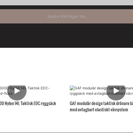
Skicka Förfrågan Nu
0D Nylon 14L Taktisk EDC-ryggsäck
GAF modulär design taktisk drönare b
med avtagbart elastiskt vävsystem