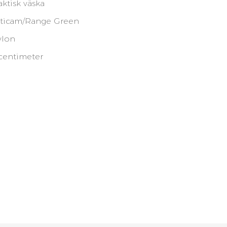
ktisk väska
lticam/Range Green
ylon
centimeter