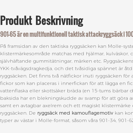
Produkt
Beskrivning
901-65 är en multifunktionell taktisk attackryggsäck i 1
På framsidan av den taktiska ryggsäcken kan Molle-sys
klistermärkesområde matchas med hjälmar, kulväskor, di
självhäftande gummitätningar, märken etc. Ryggsäcken
YKK-tvåvägsdragkedja, och det tvåsidiga spännet är åtdra
ryggsäcken. Det finns två nätfickor inuti ryggsäcken för 
fickor som kan placeras i innerfickan för att lägga en fi
vattenflaska eller skottsäker bräda (en 15-tums bärbar 
baksida har en blekningskudde av svamp för att göra
samt en avtagbar axelrem och ett magiskt klistermärke
ryggsäcken. De
ryggsäck med kamouflagemotiv
kan kom
typer av västar i Molle-format, såsom våra 901-34, 901-62