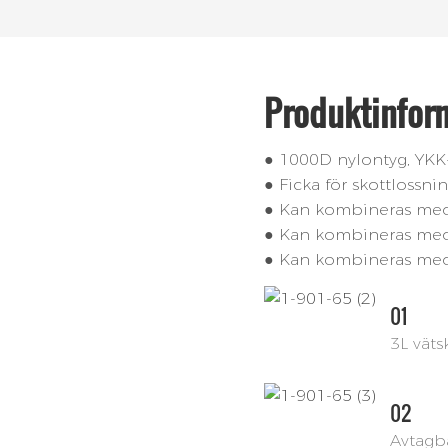
Produktinfor
● 1000D nylontyg, YKK
● Ficka för skottlossni
● Kan kombineras med 
● Kan kombineras med 
● Kan kombineras med 
01
3L väts
02
Avtagba