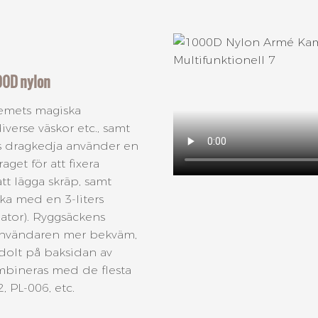
000D nylon
temets magiska
verse väskor etc., samt
s dragkedja använder en
get för att fixera
att lägga skräp, samt
cka med en 3-liters
dator). Ryggsäckens
 användaren mer bekväm,
 dolt på baksidan av
bineras med de flesta
, PL-006, etc.