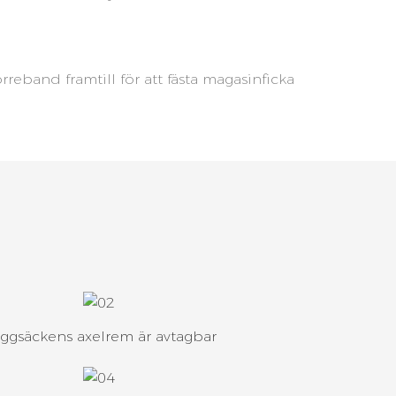
reband framtill för att fästa magasinficka
ggsäckens axelrem är avtagbar