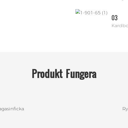
03
Kardbor
Produkt
Fungera
agasinficka
Ry