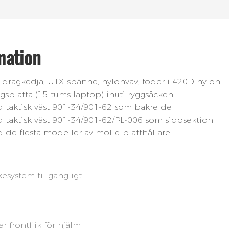
mation
-dragkedja, UTX-spänne, nylonväv, foder i 420D nylon
ngsplatta (15-tums laptop) inuti ryggsäcken
taktisk väst 901-34/901-62 som bakre del
taktisk väst 901-34/901-62/PL-006 som sidosektion
de flesta modeller av molle-platthållare
kesystem tillgängligt
r frontflik för hjälm