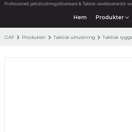
Professionell jaktutrustningstillverkare & Taktisk växelleverantör s
Hem
Produkter
GAF
Produkter
Taktisk utrustning
Taktisk rygg