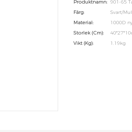
Produktnamn:
901-65 Ta
Färg:
Svart/Mu
Material:
1000D n
Storlek (cm):
40*27*10
Vikt (kg):
1.19kg