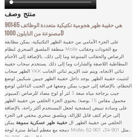
منتج
وصف
901-65 هي حقيبة ظهر هجومية تكتيكية متعددة الوظائف
مصنوعة من النايلون 1000D
على الجزء الأمامي من حقيبة الظهر التكتيكية، يمكن مطابقة
منطقة الملصق السحري لنظام Molle مع الخوذات وحقائب
الرصاص والحقائب المتنوعة وما إلى ذلك، بالإضافة إلى الأختام
المطاطية اللاصقة والشارات وما إلى ذلك. يستخدم سحاب حقيبة
الظهر سحاب YKK ثنائي الاتجاه، ويتم شد الإبزيم ثنائي الجانب
لتثبيت حقيبة الظهر. يوجد داخل حقيبة الظهر جيبين شبكيين لوضع
الحطام، بالإضافة إلى جيوب يمكن وضعها في الجيب الداخلي لوضع
جيب بزجاجة مياه سعة 3 لتر أو لوح مضاد للرصاص (كمبيوتر
محمول مقاس 15 بوصة). يحتوي الجزء الخلفي من حقيبة الظهر
على وسادة تبييض إسفنجية لجعل المستخدم أكثر راحة، بالإضافة
إلى حزام كتف قابل للإزالة، وملصق سحري مخفي في الجزء
الخلفي من حقيبة الظهر. ال
حقيبة ظهر عسكرية مموهة
يمكن
دمجه مع معظم أنماط سترة لوحة Molle، مثل 901-34، 901-62،