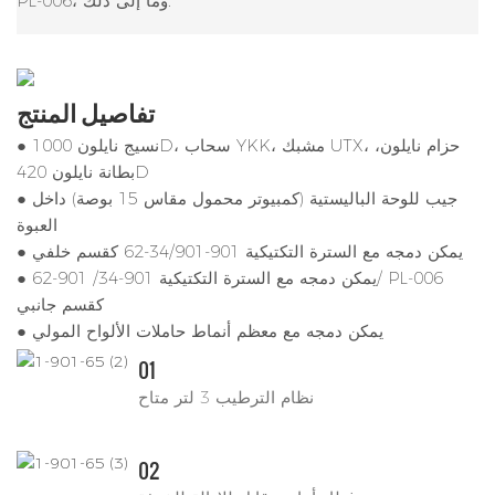
PL-006، وما إلى ذلك.
تفاصيل المنتج
● نسيج نايلون 1000D، سحاب YKK، مشبك UTX، حزام نايلون،
بطانة نايلون 420D
● جيب للوحة الباليستية (كمبيوتر محمول مقاس 15 بوصة) داخل
العبوة
● يمكن دمجه مع السترة التكتيكية 901-34/901-62 كقسم خلفي
● يمكن دمجه مع السترة التكتيكية 901-34/ 901-62/ PL-006
كقسم جانبي
● يمكن دمجه مع معظم أنماط حاملات الألواح المولي
01
نظام الترطيب 3 لتر متاح
02