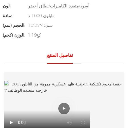
أسود/متعدد الكاميرات/نطاق أخضر
لون:
نايلون 1000 د
مادة:
سم40*27*10
الحجم (سم):
كغ1.19
الوزن (كجم):
تفاصيل المنتج