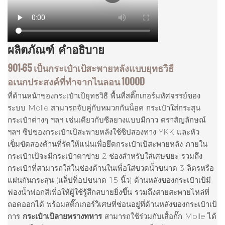
ผลิตภัณฑ์
คำอธิบาย
901-65 เป็นกระเป๋าเป้สะพายหลังแบบยุทธวิธี
อเนกประสงค์ที่ทำจากไนลอน 1000D
ที่ด้านหน้าของกระเป๋าเป้ยุทธวิธี พื้นที่สติ๊กเกอร์มหัศจรรย์ของ
ระบบ Molle สามารถจับคู่กับหมวกกันน็อค กระเป๋าใส่กระสุน
กระเป๋าต่างๆ ฯลฯ เช่นเดียวกับซีลยางแบบมีกาว ตราสัญลักษณ์
ฯลฯ ซิปของกระเป๋าเป้สะพายหลังใช้ซิปสองทาง YKK และหัว
เข็มขัดสองด้านที่รัดให้แน่นเพื่อยึดกระเป๋าเป้สะพายหลัง ภายใน
กระเป๋าเป้จะมีกระเป๋าตาข่าย 2 ช่องสำหรับใส่เศษขยะ รวมถึง
กระเป๋าที่สามารถใส่ในช่องด้านในเพื่อใส่ขวดน้ำขนาด 3 ลิตรหรือ
แผ่นกันกระสุน (แล็ปท็อปขนาด 15 นิ้ว) ด้านหลังของกระเป๋าเป้มี
ฟองน้ำฟอกสีเพื่อให้ผู้ใช้รู้สึกสบายยิ่งขึ้น รวมถึงสายสะพายไหล่ที่
ถอดออกได้ พร้อมสติ๊กเกอร์วิเศษที่ซ่อนอยู่ที่ด้านหลังของกระเป๋าเป้
การ
กระเป๋าเป้ลายพรางทหาร
สามารถใช้ร่วมกับเสื้อกั๊ก Molle ได้