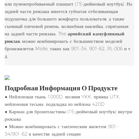
или пуленепробиваемый планшет (15-дюймовый ноутбук). На
задней части рюкзака имеется губчатая отбеливающая
подушечка для большего комфорта пользователя, а также
съемный плечевой ремень, волшебная наклейка, спрятанная
на задней части рюкзака. The
армейский камуфляжный
рюкзак
можно комбинировать с большинством моделей
бронежилетов Molle, таких как 901-34, 901-62, PL-006 и т.
д.
Подробная Информация О Продукте
● Нейлоновая ткань 1000D, молния YKK, пряжка UTX,
нейлоновая тесьма, подкладка из нейлона 420D
● Карман для бронепластины (15-дюймовый ноутбук) внутри
рюкзака
● Можно комбинировать с тактическим жилетом 901-
34/901-62 в качестве задней секции