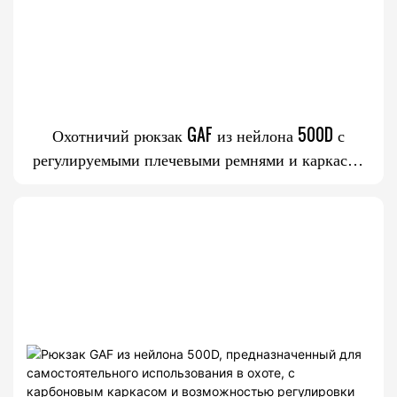
Охотничий рюкзак GAF из нейлона 500D с
регулируемыми плечевыми ремнями и каркасом
из углеродного волокна, адаптированным под
физиологические особенности телосложения и
нагрузку более 150 фунтов.