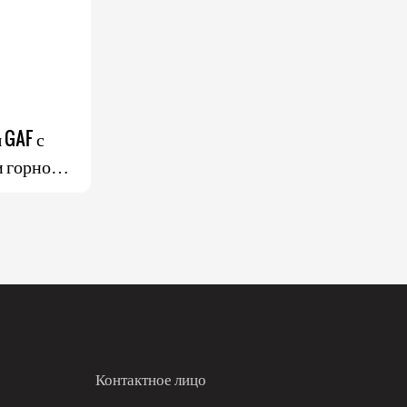
 GAF с
и горной
 цвета
Контактное лицо