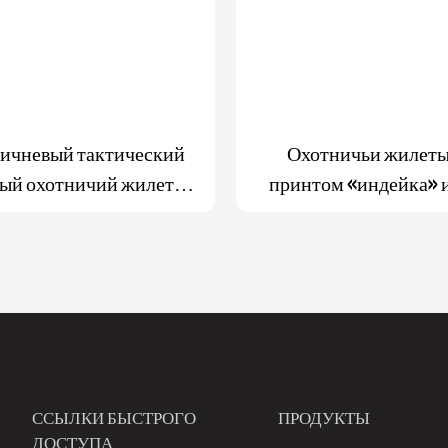
ричневый тактический
Охотничьи жилеты
ный охотничий жилет
принтом «индейка» 
 с подушкой сиденья
лентой оранжевого
ССЫЛКИ БЫСТРОГО
ПРОДУКТЫ
ДОСТУПА