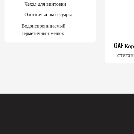
Тактические аксессуары
Чехол для винтовки
Медицинская сумка и
Охотничьи аксессуары
рюкзак
Водонепроницаемый
Сумка для скрытого
герметичный мешок
ношения оружия и сумка
GAF Ко
Фарадея
стега
Upland