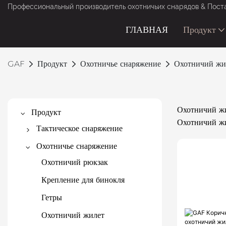
Профессиональный производитель охотничьих снарядов & Постав
ГЛАВНАЯ
Продукт
GAF
Продукт
Охотничье снаряжение
Охотничий жи
Охотничий жи
Продукт
Охотничий жи
Тактическое снаряжение
Тактический жилет
Охотничье снаряжение
Тактический рюкзак
Охотничий рюкзак
Тактический пояс
Крепление для бинокля
Сумка для оружия
Гетры
Военный костюм
Охотничий жилет