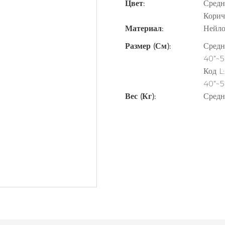
Цвет:
Средн
Корич
Материал:
Нейло
Размер (см):
Средн
40"~5
Код L
40"~5
Вес (кг):
Средн