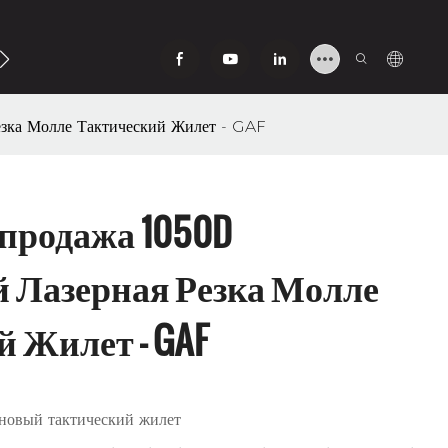
ь С Нами
зка Молле Тактический Жилет - GAF
продажа 1050D
 Лазерная Резка Молле
 Жилет - GAF
новый тактический жилет