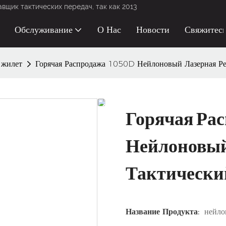
щик тактических передач, так как 2013
Обслуживание
О Нас
Новости
Свяжитес
 жилет
Горячая Распродажа 1050D Нейлоновый Лазерная Ре
Горячая Рас
Нейлоновый
Тактический
Название Продукта:
нейло