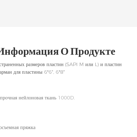
Информация О Продукте
остраненных размеров пластин (SAPI M или L) и пластин
рман для пластины 6*6", 6*8"
 прочная нейлоновая ткань 1000D.
осъемная пряжка