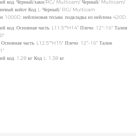
ий код: Черный/хаки/RG/ Multicam/ Черный/ Multicam/
невый койот Код L: Черный/ RG/ Multicam
н 1000D, нейлоновая тесьма, подкладка из нейлона 420D.
ий код: Основная часть: L11,5"*H14" Плечо: 12"~16" Талия:
0"
: Основная часть: L12,5"*H15" Плечо: 12"~16" Талия:
1"
ий код: 1,28 кг Код L: 1,38 кг