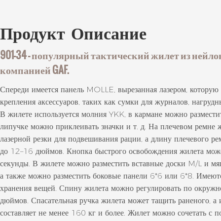
Продукт
Описание
901-34 — популярный тактический жилет из нейло
компанией GAF.
Спереди имеется панель MOLLE, вырезанная лазером, которую
крепления аксессуаров, таких как сумки для журналов, нагруд
В жилете используется молния YKK, в кармане можно разместит
липучке можно приклеивать значки и т. д. На плечевом ремне 
лазерной резки для подвешивания рации, а длину плечевого р
до 12–16 дюймов. Кнопка быстрого освобождения жилета может 
секунды. В жилете можно разместить вставные доски M/L и мяг
а также можно разместить боковые панели 6*6 или 6*8. Имеют
хранения вещей. Спину жилета можно регулировать по окружн
дюймов. Спасательная ручка жилета может тащить раненого, а
составляет не менее 160 кг и более. Жилет можно сочетать с 