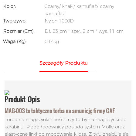
Kolor:
Czarny/ khaki/ kamuflaż/ czarny
kamuflaż
Tworzywo:
Nylon 1000D
Rozmiar (cm):
Dł. 23 cm * szer. 2 cm * wys. 11 cm
Waga (kg):
0.14kg
Szczegóły Produktu
Produkt
Opis
MAG-003 to taktyczna torba na amunicję firmy GAF
Torba na magazynki mieści trzy torby na magazynki do
karabinu Przód ładownicy posiada system Molle oraz
elastyczne linki do mocowania klipsa. Z tyłu znajduje się