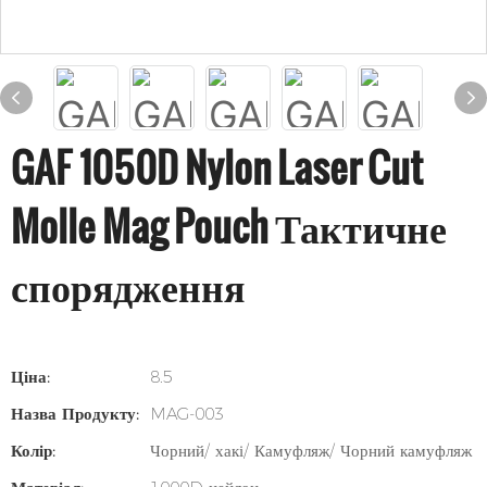
GAF 1050D Nylon Laser Cut
Molle Mag Pouch Тактичне
спорядження
Ціна:
8.5
Назва Продукту:
MAG-003
Колір:
Чорний/ хакі/ Камуфляж/ Чорний камуфляж