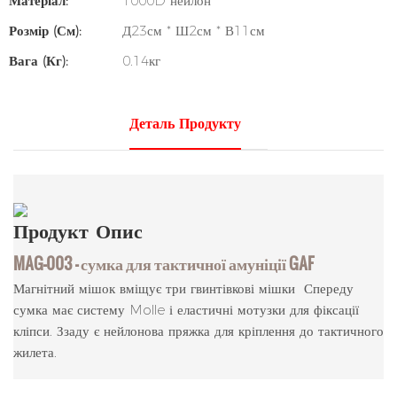
Матеріал:
1000D нейлон
Розмір (см):
Д23см * Ш2см * В11см
Вага (кг):
0.14кг
Деталь Продукту
Продукт
Опис
MAG-003 — сумка для тактичної амуніції GAF
Магнітний мішок вміщує три гвинтівкові мішки Спереду
сумка має систему Molle і еластичні мотузки для фіксації
кліпси. Ззаду є нейлонова пряжка для кріплення до тактичного
жилета.