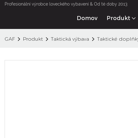
Profesionální výrobce loveckého vybavení & Od té doby 2013
Domov
Produkt
GAF
Produkt
Taktická výbava
Taktické doplňk