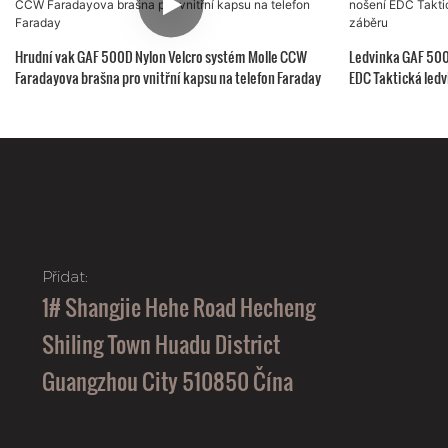
Hrudní vak GAF 500D Nylon Velcro systém Molle CCW
Ledvinka GAF 500
Faradayova brašna pro vnitřní kapsu na telefon Faraday
EDC Taktická ledv
Přidat:
1# Shangjie Hehe Road Hecheng
Shiling Town Huadu District
Guangzhou City 510850 Čína