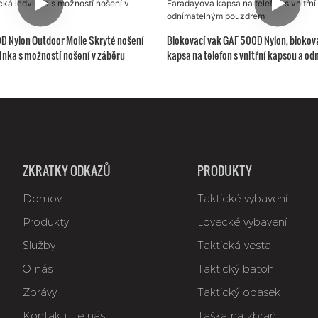
D Nylon Outdoor Molle Skryté nošení
Blokovací vak GAF 500D Nylon, blokov
inka s možností nošení v záběru
kapsa na telefon s vnitřní kapsou a o
pouzdrem
ZKRATKY ODKAZŮ
PRODUKTY
Domov
Taktické vybavení
Produkty
Lovecké vybavení
Služby
Taktická vesta
O nás
Taktický batoh
Zprávy
Taktický opasek
Kontaktujte nás
Taška na zbraň