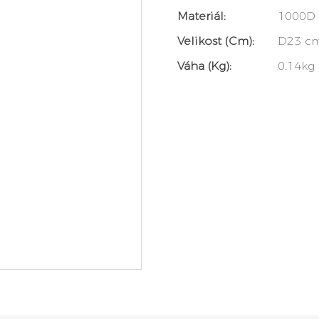
Materiál:
1000D 
Velikost (cm):
D23 cm
Váha (kg):
0.14kg