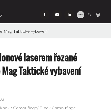
Nás
e Mag Taktické vybavení
lonové laserem řezané
 Mag Taktické vybavení
03
 khaki/ Camouflage/ Black Camouflage