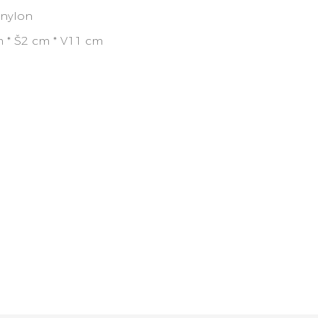
nylon
 * Š2 cm * V11 cm