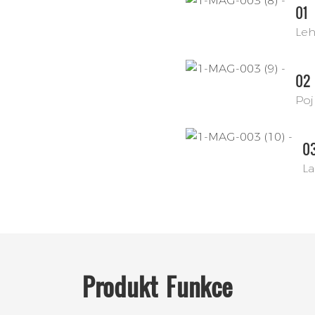
01
Leh
02
Poj
0
La
Produkt
Funkce