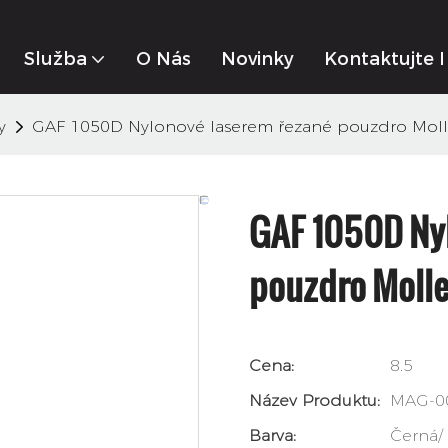
Služba
O Nás
Novinky
Kontaktujte 
y
GAF 1050D Nylonové laserem řezané pouzdro Moll
GAF 1050D Ny
pouzdro Molle
Cena:
8.5
Název Produktu:
MAG-0
Barva:
Černá/