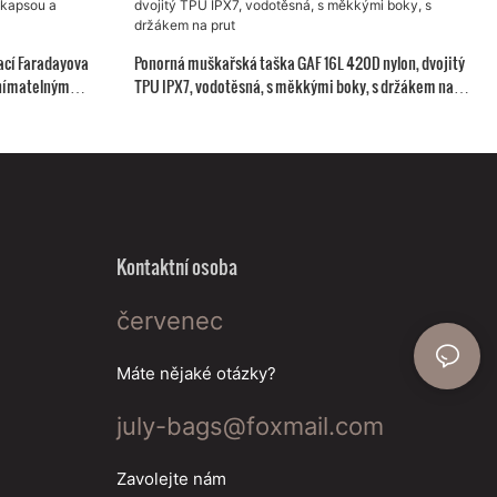
ací Faradayova
Ponorná muškařská taška GAF 16L 420D nylon, dvojitý
dnímatelným
TPU IPX7, vodotěsná, s měkkými boky, s držákem na
prut
Kontaktní osoba
červenec
Máte nějaké otázky?
july-bags@foxmail.com
Zavolejte nám