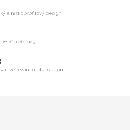
ký a nízkoprofilový design
me 3* 5,56 mag
3
serové řezání molle design