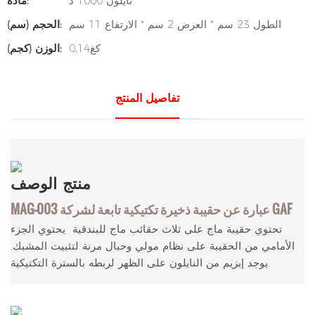
نايلون 1000 د
مادة:
الطول 23 سم * العرض 2 سم * الارتفاع 11 سم
الحجم (سم):
كغ0.14
الوزن (كجم):
تفاصيل المنتج
منتج
الوصف
MAG-003 عبارة عن حقيبة ذخيرة تكتيكية تابعة لشركة GAF
تحتوي حقيبة ماج على ثلاث حقائب ماج للبندقية يحتوي الجزء
الأمامي من الحقيبة على نظام مولي وحبال مرنة لتثبيت المشبك.
يوجد إبزيم من النايلون على الظهر لربطه بالسترة التكتيكية.