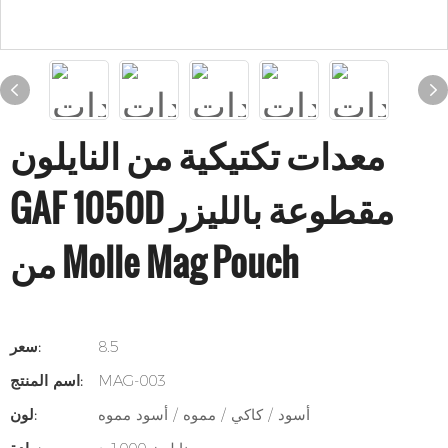
معدات تكتيكية من النايلون
GAF 1050D مقطوعة بالليزر
من Molle Mag Pouch
8.5
سعر:
MAG-003
اسم المنتج:
أسود / كاكي / مموه / أسود مموه
لون: