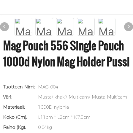
Mag Pouch 556 Single Pouch
1000d Nylon Mag Holder Pussi
Tuotteen Nimi:
MAG-004
Väri:
Musta/ khaki/ Multicam/ Musta Multicam
Materiaali:
1000D nylonia
Koko (cm):
L11cm * L2cm * K7,5cm
Paino (kg):
0.04kg