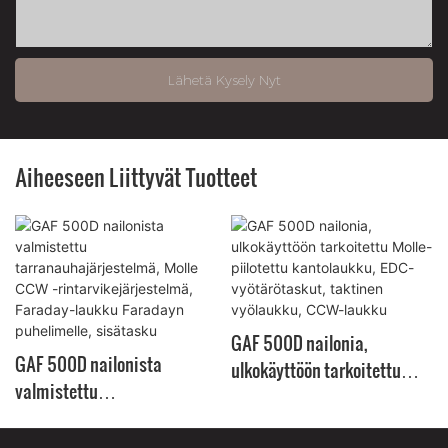
Lähetä Kysely Nyt
Aiheeseen Liittyvät Tuotteet
GAF 500D nailonia,
GAF 500D nailonista
ulkokäyttöön tarkoitettu
valmistettu
Molle-piilotettu kantolaukku,
tarranauhajärjestelmä,
EDC-vyötärötaskut, taktinen
Molle CCW -