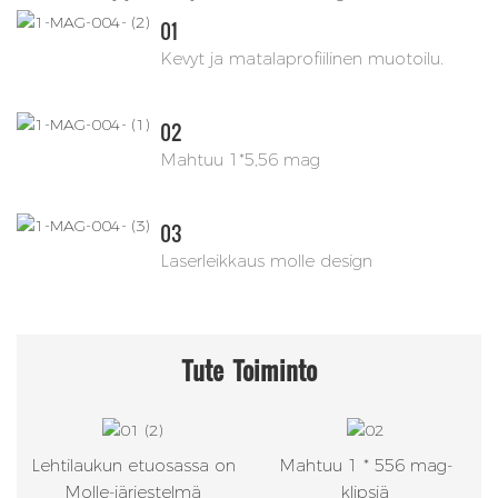
01
Kevyt ja matalaprofiilinen muotoilu.
02
Mahtuu 1*5,56 mag
03
Laserleikkaus molle design
Tute
Toiminto
Lehtilaukun etuosassa on
Mahtuu 1 * 556 mag-
Molle-järjestelmä
klipsiä