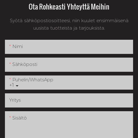
Ota Rohkeasti Yhteyttä Meihin
Syötä sähköpostiosoitteesi, niin kuulet ensimmäisenä
uusista tuotteista ja tarjouksista.
Nimi
Sähköposti
Puhelin/WhatsApp
+1
Yritys
Sisältö