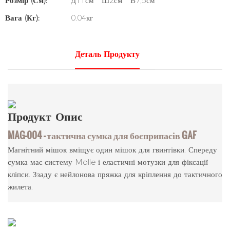
Розмір (см):
Д11см * Ш2см * В7,5см
Вага (кг):
0.04кг
Деталь Продукту
Продукт
Опис
MAG-004 — тактична сумка для боєприпасів GAF
Магнітний мішок вміщує один мішок для гвинтівки. Спереду
сумка має систему Molle і еластичні мотузки для фіксації
кліпси. Ззаду є нейлонова пряжка для кріплення до тактичного
жилета.