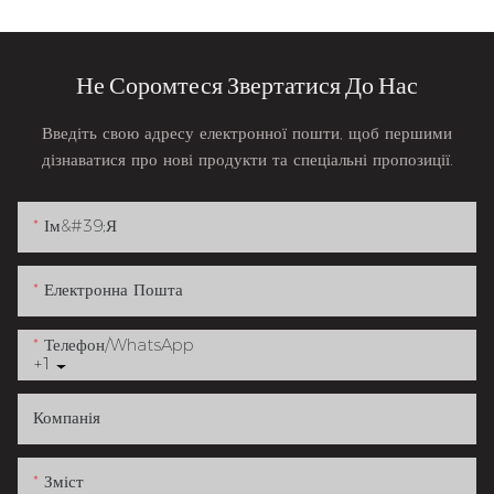
Не Соромтеся Звертатися До Нас
Введіть свою адресу електронної пошти, щоб першими
дізнаватися про нові продукти та спеціальні пропозиції.
Ім&#39;я
Електронна Пошта
Телефон/WhatsApp
+1
Компанія
Зміст