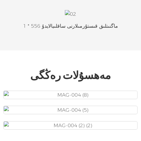
1 * 556 ماگنىتلىق قىستۇرمىلارنى ساقلىيالايدۇ
مەھسۇلات رەڭگى