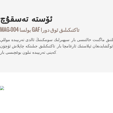
ئۆستە
تەسقۇچ
MAG-004 بولسا GAF تاكتىكىلىق ئوق دورا
تىق ماگنىت خالتىسى بار. سېھىرلىك سومكىنىڭ ئالدى تەرىپىدە موللې
ايدىغان ئېلاستىك ئارغامچا بار. تاكتىكىلىق جىلىتكە چاپلاش ئۈچۈن
كەينى تەرىپىدە نىلون بوغچىسى بار.