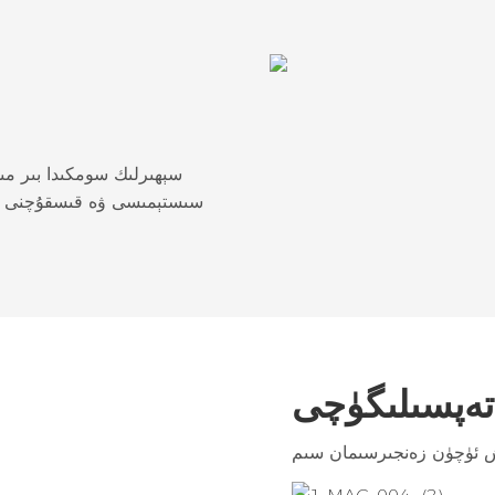
سېھىرلىك سومكىدا بىر مىل
سىستېمىسى ۋە قىسقۇچنى ئوڭش
تەپسىلىگۈچى
ۈش ئۈچۈن زەنجىرسىمان سىم