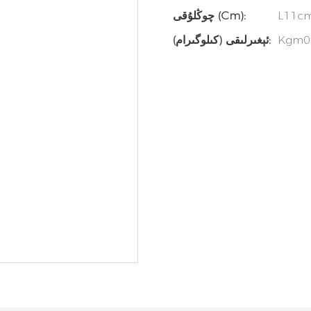
L11cm
چوڭلۇقى (cm):
Kgm0
ئېغىرلىقى (كىلوگىرام):