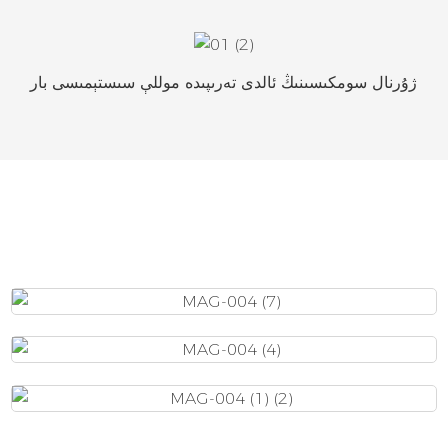
ژۇرنال سومكىسىنىڭ ئالدى تەرىپىدە موللې سىستېمىسى بار