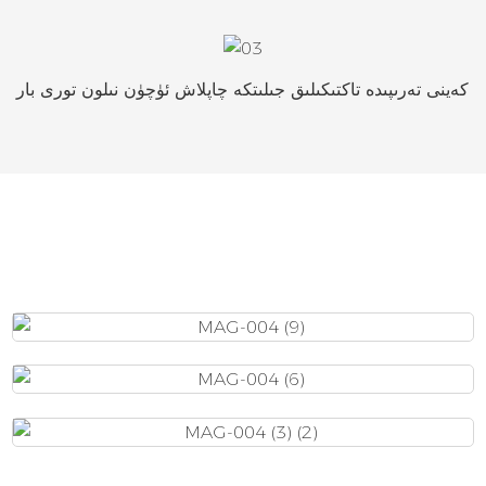
كەينى تەرىپىدە تاكتىكىلىق جىلىتكە چاپلاش ئۈچۈن نىلون تورى بار