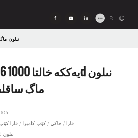
Mag Pouch 556 يەككە
h 556
ماگ ساقلى
004
قارا / خاكى / كۆپ كامېرا / قارا كۆپ
1000D نىلون