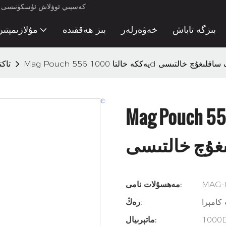
كەسپىي ئوۋلاش ئۈسكۈنىسى ئىش
بىزگە تاباش
خەۋەرلەر
بىز ھەققىدە
مۇلازىمېتىر
 خالتا 1000d نىلون ماگ ساقلىغۇچ خالتىسى
تاك
Mag Pouc يەككە خالتا 1000d نىلون
غۇچ خالتىسى
MAG-
مەھسۇلات نامى:
 كامېرا
رەڭ:
ماتېرىيال: