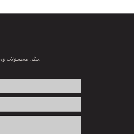
يېڭى مەھسۇلات ۋە ئالاھىدە مەھسۇلاتلارنى تۇنجى بولۇپ ئاڭلايدىغان ئېلېكترونلۇق خەت ئادرېسىڭىزنى كىرگۈزۈڭ.