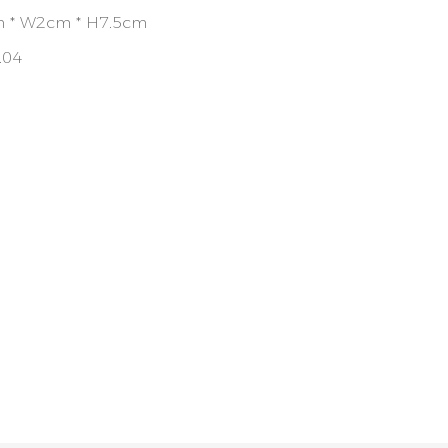
 * W2cm * H7.5cm
.04