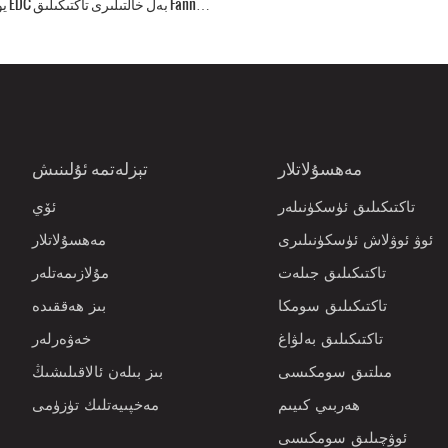
يۈرۈ
ck CCW
مەھسۇلاتلار
تېزلەتمە ئۇلىنىش
تاكتىكىلىق ئۈسكۈنىلەر
ئۆي
ئوۋ ئوۋلاش ئۈسكۈنىلىرى
مەھسۇلاتلار
تاكتىكىلىق جىلەت
مۇلازىمەتلەر
تاكتىكىلىق سومكا
بىز ھەققىدە
تاكتىكىلىق بەلۋاغ
خەۋەرلەر
مىلتىق سومكىسى
بىز بىلەن ئالاقىلىشىڭ
ھەربىي كىيىم
مەخپىيەتلىك تۈزۈمى
ئوۋچىلىق سومكىسى