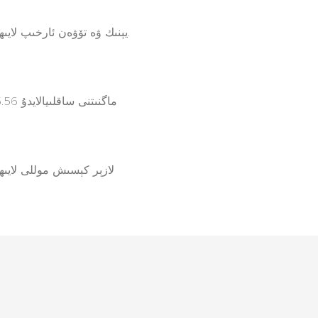
يېنىك ۋە تۆۋەن ئارخىپ لايىھىسى.
1 * 5.56 ماگنىتنى ساقلىيالايدۇ
لازېر كېسىش موللى لايى