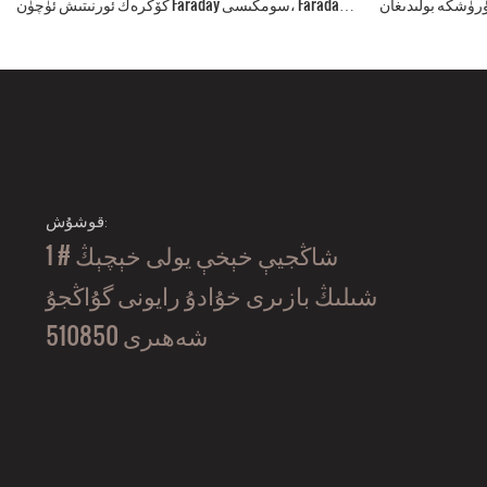
شكە بولىدىغان EDC بەل خالتىلىرى تاكتىكىلىق Fanny
كۆكرەك ئورنىتىش ئۈچۈن Faraday سومكىسى، Faraday
Pa سومكىسى
تېلېفون خالتىسى ئىچىدە
قوشۇش:
1 # شاڭجيې خېخې يولى خېچېڭ
شىلىڭ بازىرى خۇادۇ رايونى گۇاڭجۇ
شەھىرى 510850