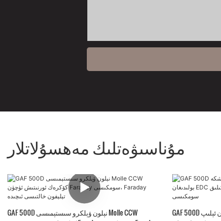
مۇناسىۋەتلىك مەھسۇلاتلار
GAF 500D نىلون سىرتقى موللې يوشۇرۇن ئېلىپ
GAF 500D نېلون ۋېلكرو سىستېمىسى Molle CCW