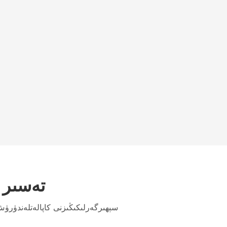
تەسىر 
سېھىرگەرلىكىڭىزنى كاپالەتلەندۈر