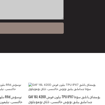
GAF 16L 420D نېلون قوش TPU IPX7 يۇمشاق يانلىق سۇغا
چىداملىق بېلىق تۇتۇش خالتىسى، تاياق تۇتقۇچلۇق
خالتىسى، تېلېفون 