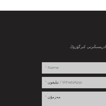
Name
تېلېفون / WhatsApp
مەزمۇن