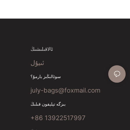
ئالاقىلىشىڭ
ئىيۇل
سوئالىڭىز بارمۇ؟
july-bags@foxmail.com
بىزگە تېلېفون قىلىڭ
+86 13922517997