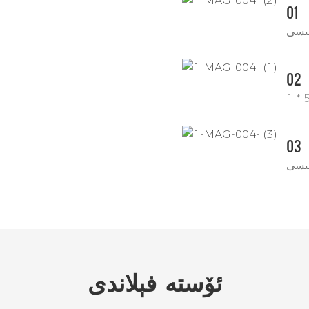
01
02
03
ھىسى
ئۆستە
فېلاندى