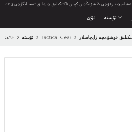
لەپچىقارغۇچى & شۇنىڭدىن كېيىن تاكتىكىلىق چىشلىق تەمىنلىگۈچى 2013
ئۆستە
ئۆي
تىكىلىق قوشۇمچە زاپچاسلار
Tactical Gear
ئۆستە
GAF