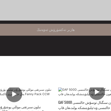
ھازىر تەكشۈرۈش ئەۋەتىڭ
GAF 500D نىلون سىگنال توسۇش خالتىسى Rfid توسۇش
خالتىسى ۋە ئېلىۋېتىشكە بولىدىغان قاپ