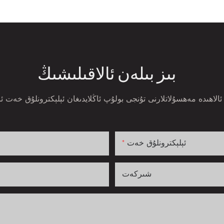
بىز بىلەن ئالاقىلىشىڭ
ئېلېكترونلۇق خەت
شىركەت