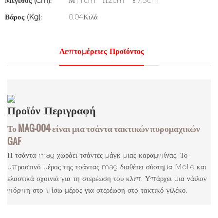
Μέγεθος (cm):
Μ11cm * Π2cm * Υ7,5cm
Βάρος (kg):
0.04Κιλά
Λεπτομέρειες Προϊόντος
Προϊόν
Περιγραφή
Το MAG-004 είναι μια τσάντα τακτικών πυρομαχικών
GAF
Η τσάντα mag χωράει τσάντες μάγκ μιας καραμπίνας. Το
μπροστινό μέρος της τσάντας mag διαθέτει σύστημα Molle και
ελαστικά σχοινιά για τη στερέωση του κλιπ. Υπάρχει μια νάιλον
πόρπη στο πίσω μέρος για στερέωση στο τακτικό γιλέκο.