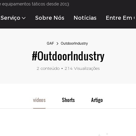
e equipamentos táticos desde 2013
Serviço
Sobre Nós
Notícias
Entre Em 
GAF
OutdoorIndustry
#OutdoorIndustry
2 conteúdo
214 Visualizações
vídeos
Shorts
Artigo