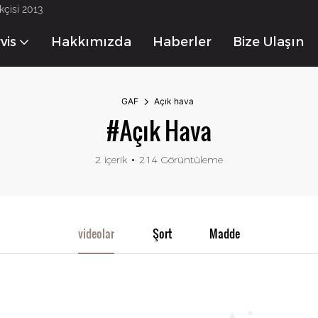
kçisi 2013
vis
Hakkımızda
Haberler
Bize Ulaşın
GAF
Açık hava
#Açık Hava
2 içerik
214 Görüntüleme
videolar
Şort
Madde