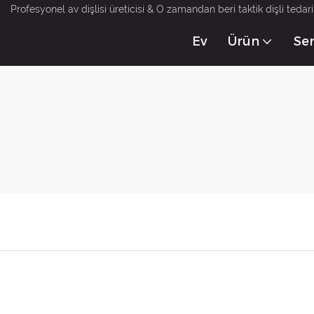
Profesyonel av dişlisi üreticisi & O zamandan beri taktik dişli tedari
Ev
Ürün
Ser