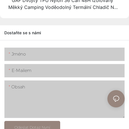
GAF Dvojitý TPU Nylon 36 Can 48H Izolovaný
Měkký Camping Voděodolný Termální Chladič Na
Jídlo Batoh Chladič Na Víno Proti Propustnosti
Dostaňte se s námi
Jméno
E-Mailem
Obsah
Odeslat Dotaz Nyní