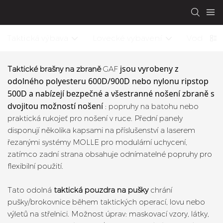
Taktická výbava
Lovecké vybavení
Voděodol
jsou vyrobeny z
Taktické brašny na zbraně
GAF
odolného
polyesteru 600D/900D
nebo
nylonu ripstop
500D
a nabízejí bezpečné a všestranné nošení zbraně s
dvojitou možností nošení
: popruhy na batohu nebo
praktická rukojeť pro nošení v ruce. Přední panely
disponují několika kapsami na příslušenství a laserem
řezanými systémy MOLLE pro modulární uchycení,
zatímco zadní strana obsahuje odnímatelné popruhy pro
flexibilní použití.
Tato odolná
taktická pouzdra na pušky
chrání
pušky/brokovnice během taktických operací, lovu nebo
výletů na střelnici. Možnost úprav: maskovací vzory, látky,