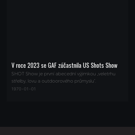
V roce 2023 se GAF zúčastnila US Shots Show
SHOT Show je první abecední výjimkou „veletrhu
střelby, lovu a outdoorového průmyslu“.
1970
01
01