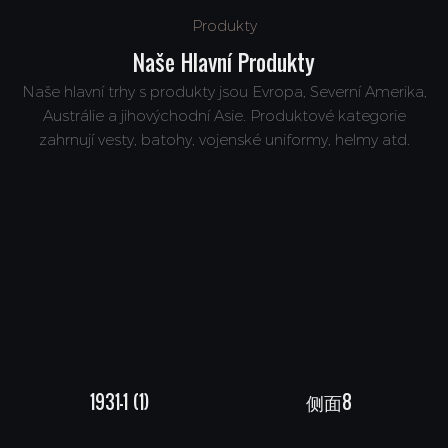
Produkty
Naše Hlavní Produkty
Naše hlavní trhy s produkty jsou Evropa, Severní Amerika,
Austrálie a jihovýchodní Asie. Produktové kategorie
zahrnují vesty, batohy, vojenské uniformy, helmy atd.
1931-1 (1)
侧面8