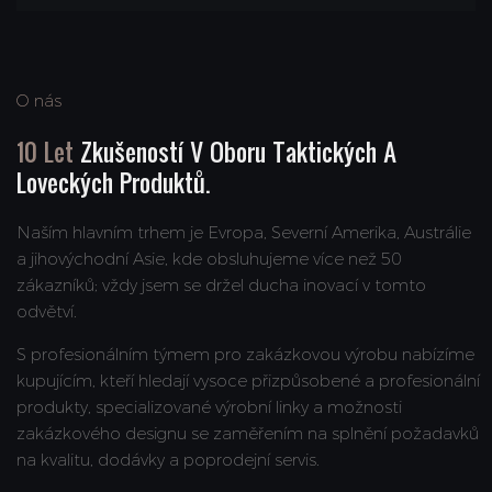
O nás
10 Let
Zkušeností V Oboru Taktických A
Loveckých Produktů.
Naším hlavním trhem je Evropa, Severní Amerika, Austrálie
a jihovýchodní Asie, kde obsluhujeme více než 50
zákazníků; vždy jsem se držel ducha inovací v tomto
odvětví.
S profesionálním týmem pro zakázkovou výrobu nabízíme
kupujícím, kteří hledají vysoce přizpůsobené a profesionální
produkty, specializované výrobní linky a možnosti
zakázkového designu se zaměřením na splnění požadavků
na kvalitu, dodávky a poprodejní servis.