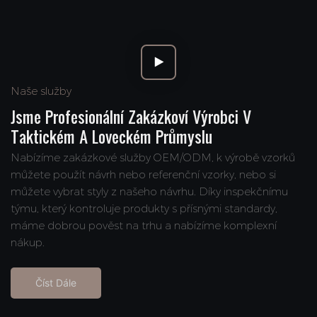
Naše služby
Jsme Profesionální Zakázkoví Výrobci V
Taktickém A Loveckém Průmyslu
Nabízíme zakázkové služby OEM/ODM, k výrobě vzorků
můžete použít návrh nebo referenční vzorky, nebo si
můžete vybrat styly z našeho návrhu. Díky inspekčnímu
týmu, který kontroluje produkty s přísnými standardy,
máme dobrou pověst na trhu a nabízíme komplexní
nákup.
Číst Dále