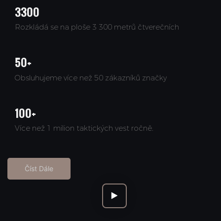
3300
Rozkládá se na ploše 3 300 metrů čtverečních
50+
Obsluhujeme více než 50 zákazníků značky
100+
Více než 1 milion taktických vest ročně.
Číst Dále