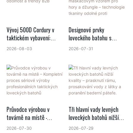
PFAS – zjistěte, jak výrobci
jako GAF Outdoor dokáží
vyvážit extrémní výkon s
globální environmentální
Vývoj 500D Cordury v
Designové prvky
shodou.
taktickém vybavení:
loveckého batohu s
výkon, odolnost a trendy
maskáčovým vzorem pro
2026
08
03
2026
07
31
B2B
hory a džungle –
technologie tkaniny
odolné proti poškrábání,
zachycení větví a tiché.
Průvodce výrobou v
Tři hlavní vady levných
továrně na místě –
loveckých batohů nižší
Kompletní proces sériové
kvality – prasknutí rámu,
2026
07
30
2026
07
29