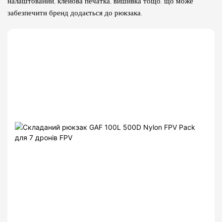
налаштований, клейова печатка, вишивка тощо. що може
забезпечити бренд додається до рюкзака.