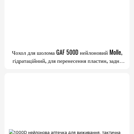
Чохол для шолома GAF 500D нейлоновий Molle,
гідратаційний, для перенесення пластин, задня
тактична сумка-жилет для відповідного
перенесення пластин