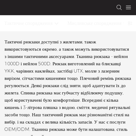
Тактичне спорядження
Мисливське спорядження
Тактичні рюкзаки доступні з жилетами, також
використовуються окремо, а також можуть використовуватися
з іншими тактичними аксесуарами. Тканина рюкзака - нейлон
1000D і нейлон 500D. Рюкзак виготовлений на блискавці
YKK, чарівних наклейках, застібці UTX, молле з лазерним
вирізом, сітчастими кишенями тощо. Плечовий ремінь рюкзака
регулюється. Деякі рюкзаки слід зняти, щоб адаптувати їх до
жилета. Спинка рюкзака має губчасту відбілюючу подушку,
щоб користувачеві було комфортніше. Всередині є кілька
кишень і 3-літрова пляшка з водою, сміття, медичні рятувальні
засоби тощо. Наш тактичний рюкзак має різноманітні стилі на
вибір, і на складах є велика кількість запасів. У нас є послуги
OEM/ODM. Тканина рюкзака може бути налаштована, стиль