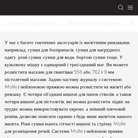
Тактичне спорядження
Мисливське спорядження
У нас є багато тактичних аксесуарів із жилетними рюкзаками,
наприклад, сумки для боєприпасів, сумки для нагрудного
одягу, різні сумки, сумки для води, бортові сумки тощо. У
кульовому мішку є одинарний і триз'єднаний маг. Ви можете
розмістити магазин для гвинтівки 556 або 762 і 9-мм
пістолетний магазин. Задню частину журналу з системою
Molle і нейлоновою пряжкою можна розмістити на жилеті або
рюкзаку. Є чотири об'єднані кишені для папок стволів, а також
чотири кишені для пістолетів, які можна розмістити; підвіс на
грудях можна використовувати окремо, а знімний плечовий
ремінь дозволяє повісити скриню з будь-яким жилетом нашого
жилета. Різні сумки мають сітчасті кишені та стрічку Molle
для розміщення речей; Системи Molle і нейлонові пряжки