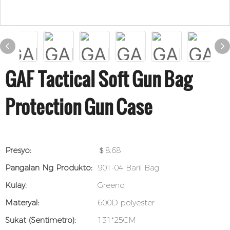
GAF Tactical Soft Gun Bag
Protection Gun Case
Presyo:
＄8.68
Pangalan Ng Produkto:
901-04 Baril Bag
Kulay:
Greend
Materyal:
600D polyester
Sukat (sentimetro):
131*25CM