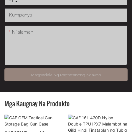
+1
Kumpanya
Nilalaman
Magpadala Ng Pagtatanong Ngayon
Mga Kaugnay Na Produkto