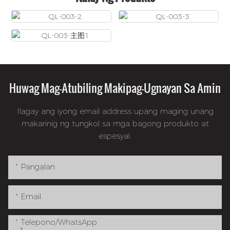
Huwag Mag-Atubiling Makipag-Ugnayan Sa Amin
Ilagay ang iyong email address upang maging unang
makarinig ng tungkol sa mga bagong produkto at
espesyal.
Pangalan
Email
Telepono/whatsApp