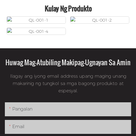
Kulay Ng Produkto
Huwag Mag-Atubiling Makipag-Ugnayan Sa Amin
Ilagay ang iyong email address upang maging unang
makarinig ng tungkol sa mga bagong produkto at
espesyal.
Pangalan
Email