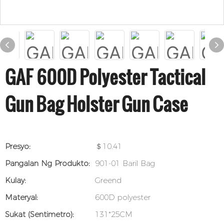
GAF 600D Polyester Tactical
Gun Bag Holster Gun Case
Presyo:
＄10.41
Pangalan Ng Produkto:
901-01 Baril Bag
Kulay:
Greend
Materyal:
600D polyester
Sukat (sentimetro):
131*25CM