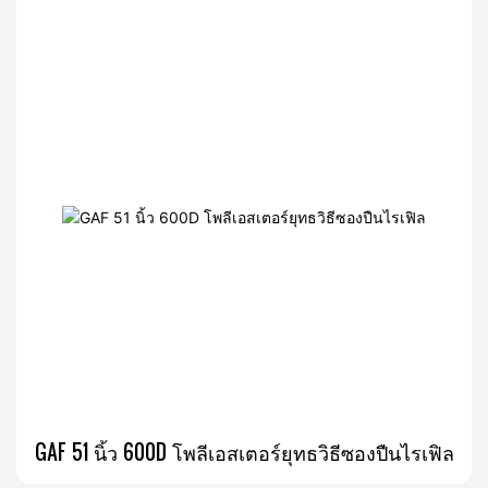
GAF 51 นิ้ว 600D โพลีเอสเตอร์ยุทธวิธีซองปืนไรเฟิล