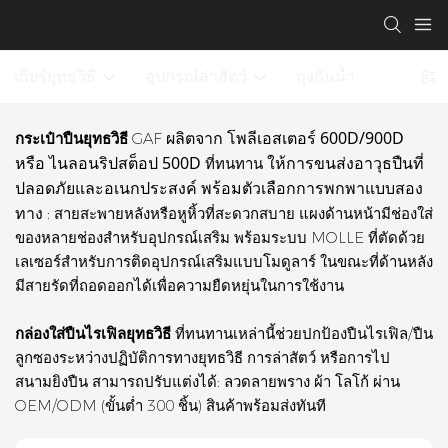
เกียร์ยุทธวิธี
อุปกรณ์ล่าสัตว์
ถุงกันน้ำ
ผลิตจาก
โพลีเอสเตอร์ 600D/900D
กระเป๋าปืนยุทธวิธี
GAF
หรือ
ไนลอนริปสต็อป 500D
ให้การขนส่งอาวุธปืนที่
ที่ทนทาน
ปลอดภัยและอเนกประสงค์ พร้อมตัวเลือกการพกพาแบบสอง
ทาง
: สายสะพายหลังหรือหูหิ้วที่สะดวกสบาย แผงด้านหน้ามีช่องใส่
ของหลายช่องสำหรับอุปกรณ์เสริม พร้อมระบบ MOLLE ที่ตัดด้วย
เลเซอร์สำหรับการติดอุปกรณ์เสริมแบบโมดูลาร์ ในขณะที่ด้านหลัง
มีสายรัดที่ถอดออกได้เพื่อความยืดหยุ่นในการใช้งาน
กล่องใส่ปืนไรเฟิลยุทธวิธี
ที่ทนทานเหล่านี้ช่วยปกป้องปืนไรเฟิล/ปืน
ลูกซองระหว่างปฏิบัติการทางยุทธวิธี การล่าสัตว์ หรือการไป
สนามยิงปืน สามารถปรับแต่งได้: ลวดลายพราง ผ้า โลโก้ ผ่าน
OEM/ODM (ขั้นต่ำ 300 ชิ้น) สินค้าพร้อมส่งทันที