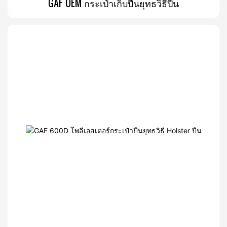
GAF OEM กระเป๋าเก็บปืนยุทธวิธีปืน