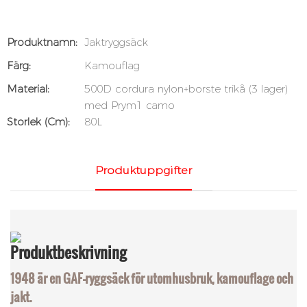
Produktnamn:
Jaktryggsäck
Färg:
Kamouflag
Material:
500D cordura nylon+borste trikå (3 lager)
med Prym1 camo
Storlek (cm):
80L
Produktuppgifter
Produktbeskrivning
1948 är en GAF-ryggsäck för utomhusbruk, kamouflage och
jakt.