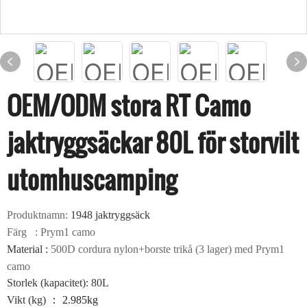
OEM/ODM stora RT Camo
jaktryggsäckar 80L för storvilt
utomhuscamping
Produktnamn:
1948 jaktryggsäck
Färg
: Prym1 camo
Material
:
500D cordura nylon+borste trikå (3 lager) med Prym1
camo
Storlek (kapacitet): 80L
Vikt (kg)
：
2.985kg