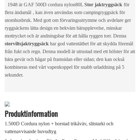
1948 är GAF 500D cordura nylon
80L
Stor jaktryggsäck
för
flera ändamål
, kan även användas som campingryggsäck för
utomhusbruk. Med gott om förvaringsutrymme och avdelare ger
ryggsäckens lätta design en bekväm bärupplevelse, minskar
mottrycket och är andningsbar för att hålla ryggen torr. Denna
storviltsjaktryggsäck
har god vattentäthet för att skydda föremål
från fukt och regn. Denna modell är utrustad med ett hölster för att
bära gevär och bågar på framsidan eller sidan; den kan också
kombineras med vårt vapenkoppel för snabb urladdning på 5
sekunder.
Produktinformation
1.500D Cordura nylon + borstad trikåväv, slitstarkt och
vattenavvisande huvudtyg