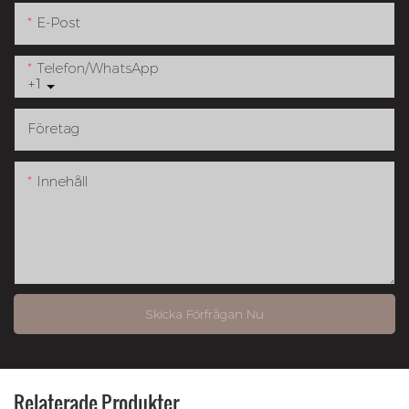
E-Post
Telefon/whatsApp
+1
Företag
Innehåll
Skicka Förfrågan Nu
Relaterade Produkter