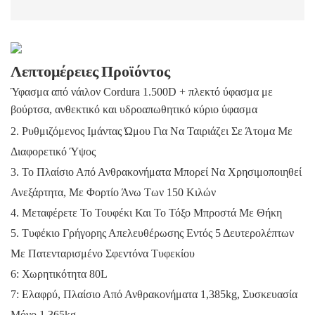
Λεπτομέρειες Προϊόντος
Ύφασμα από νάιλον Cordura 1.500D + πλεκτό ύφασμα με
βούρτσα, ανθεκτικό και υδροαπωθητικό κύριο ύφασμα
2. Ρυθμιζόμενος Ιμάντας Ώμου Για Να Ταιριάζει Σε Άτομα Με
Διαφορετικό Ύψος
3. Το Πλαίσιο Από Ανθρακονήματα Μπορεί Να Χρησιμοποιηθεί
Ανεξάρτητα, Με Φορτίο Άνω Των 150 Κιλών
4. Μεταφέρετε Το Τουφέκι Και Το Τόξο Μπροστά Με Θήκη
5. Τυφέκιο Γρήγορης Απελευθέρωσης Εντός 5 Δευτερολέπτων
Με Πατενταρισμένο Σφεντόνα Τυφεκίου
6: Χωρητικότητα 80L
7: Ελαφρύ, Πλαίσιο Από Ανθρακονήματα 1,385kg, Συσκευασία
Μόνο 1,365kg