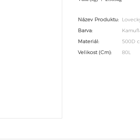
Název Produktu:
Loveck
Barva:
Kamufl
Materiál:
500D co
Velikost (cm):
80L