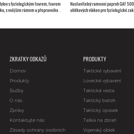
ylon s fyziologickým tvarem, tvarem
Nastavitelný ramenní popruh GAF 500D
iníku, s vnějším rámem a přepravníkem
uhlíkových vláken pro fyziologické zak
nad 150 liber, lovecký batoh
ZKRATKY ODKAZŮ
PRODUKTY
Domov
Taktické vybavení
Produkty
Lovecké vybavení
Služby
Taktická vesta
O nás
Taktický batoh
Zprávy
Taktický opasek
Kontaktujte nás
Taška na zbraň
Zásady ochrany osobních
Vojenský oblek