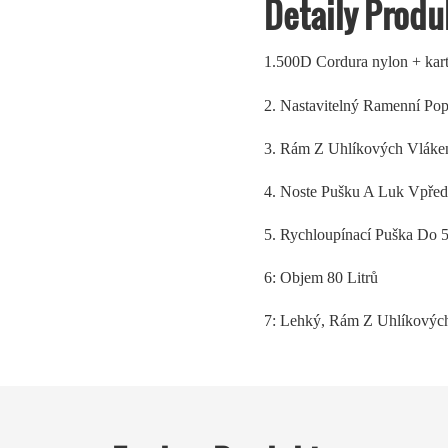
Detaily Produ
1.500D Cordura nylon + kart
2. Nastavitelný Ramenní Po
3. Rám Z Uhlíkových Vláken
4. Noste Pušku A Luk Vpře
5. Rychloupínací Puška Do
6: Objem 80 Litrů
7: Lehký, Rám Z Uhlíkových