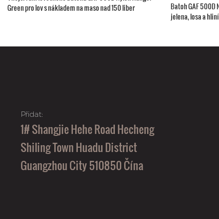
Batoh GAF 500D N
Green pro lov s nákladem na maso nad 150 liber
jelena, losa a hl
masa
Přidat:
1# Shangjie Hehe Road Hecheng
Shiling Town Huadu District
Guangzhou City 510850 Čína