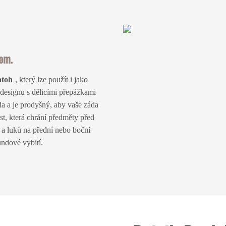
em.
atoh
, který lze použít i jako
esignu s dělicími přepážkami
da a je prodyšný, aby vaše záda
, která chrání předměty před
 a luků na přední nebo boční
undové vybití.