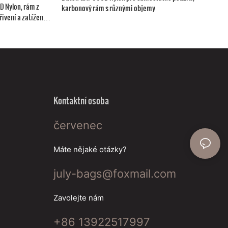
 Nylon, rám z
karbonový rám s různými objemy
řivení a zatížení
Kontaktní osoba
červenec
Máte nějaké otázky?
july-bags@foxmail.com
Zavolejte nám
+86 13922517997