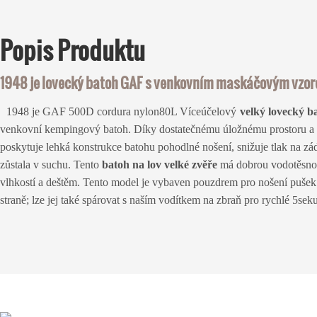
Popis
Produktu
1948 je lovecký batoh GAF s venkovním maskáčovým vzor
1948 je GAF 500D cordura nylon
80L
Víceúčelový
velký lovecký b
venkovní kempingový batoh. Díky dostatečnému úložnému prostoru a d
poskytuje lehká konstrukce batohu pohodlné nošení, snižuje tlak na zá
zůstala v suchu. Tento
batoh na lov velké zvěře
má dobrou vodotěsnost
vlhkostí a deštěm. Tento model je vybaven pouzdrem pro nošení pušek
straně; lze jej také spárovat s naším vodítkem na zbraň pro rychlé 5sek