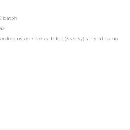
ý batoh
áž
rdura nylon + štětec trikot (3 vrstvy) s Prym1 camo