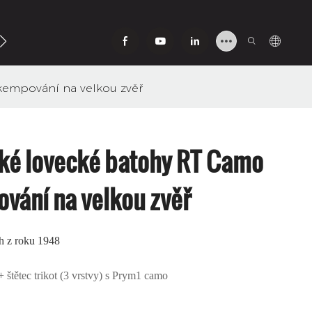
Nás
empování na velkou zvěř
é lovecké batohy RT Camo
vání na velkou zvěř
h z roku 1948
 štětec trikot (3 vrstvy) s Prym1 camo