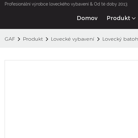
Profesionální výrobce loveckého vybavení & Od té doby 2013
Domov
Produkt
GAF
Produkt
Lovecké vybavení
Lovecký bato