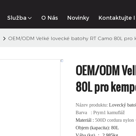
Služba
O Nás
Novinky
Kontaktujte 
h
OEM/ODM Velké lovecké batohy RT Camo 80L pro k
OEM/ODM Velk
80L pro kempo
Název produktu:
Lovecký bato
Barva
: Prym1 kamufláž
Materiál
:
500D cordura nylon +
Objem (kapacita): 80L
Váha (kg)
：
2.985kg