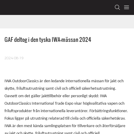
GAF deltog i den tyska IWA-mässan 2024
2024-08-19
IWA OutdoorClassics är den ledande internationella mässan för jakt och
skytte, friluftsutrustning samt civil och officiell säkerhetsutrustning.
Oavsett om det gäller jakttillbehör eller personligt skydd: IWA
OutdoorClassics International Trade Expo visar högkvalitativa vapen och
friluftsprodukter från internationella leverantörer. Förbättringsfunktioner.
Fokus ligger på utrustning relaterad till civila och officiella säkerhetskrav.
IWA är den mest kända samlingsplatsen för tillverkare och återförsäljare
av jakt och skytte, friluftsutrustning samt civil och officiell